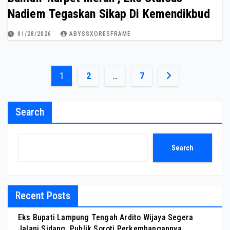
Nadiem Tegaskan Sikap Di Kemendikbud
01/28/2026
ABYSSXORESFRAME
Posts
1
2
…
7
pagination
Search
Search
Recent Posts
Eks Bupati Lampung Tengah Ardito Wijaya Segera
Jalani Sidang, Publik Soroti Perkembangannya