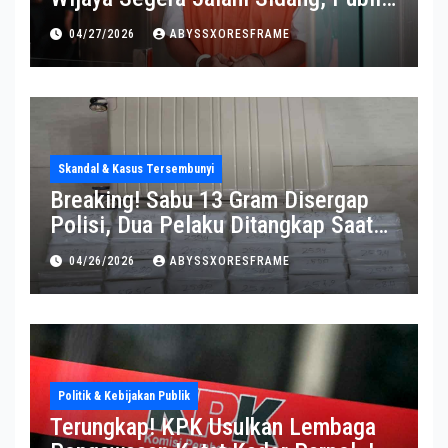
Soroti Perkembangannya
04/27/2026
ABYSSXORESFRAME
Skandal & Kasus Tersembunyi
Breaking! Sabu 13 Gram Disergap
Polisi, Dua Pelaku Ditangkap Saat
Operasi Berlangsung Di Tempat
04/26/2026
ABYSSXORESFRAME
Politik & Kebijakan Publik
Terungkap! KPK Usulkan Lembaga