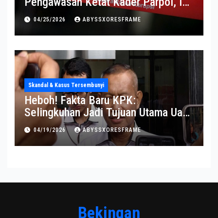
Pengawasan Ketat Kader Parpol, Ini
Alasannya
04/25/2026
ABYSSXORESFRAME
Skandal & Kasus Tersembunyi
Heboh! Fakta Baru KPK:
Selingkuhan Jadi Tujuan Utama Uang
Korupsi
04/19/2026
ABYSSXORESFRAME
Bekingan