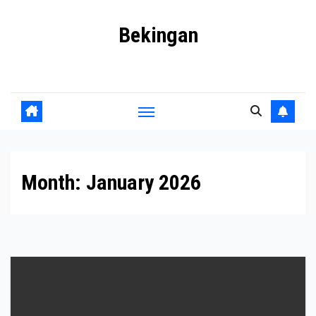
Skip
Bekingan
to
content
Mengungkap Praktik Tersembunyi dan Kekuasaan Gelap
Month:
January 2026