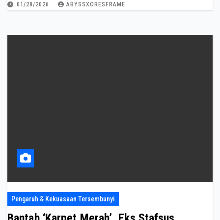
01/28/2026
ABYSSXORESFRAME
Pengaruh & Kekuasaan Tersembunyi
Bantah ‘Karpet Merah’, Eks Stafsus