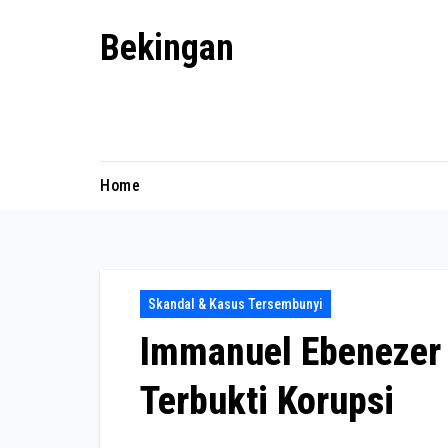
Skip
Bekingan
to
content
Mengungkap Praktik Tersembunyi
dan Kekuasaan Gelap
Home
Skandal & Kasus Tersembunyi
Immanuel Ebenezer 
Terbukti Korupsi