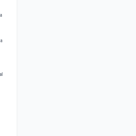
na
ra
al