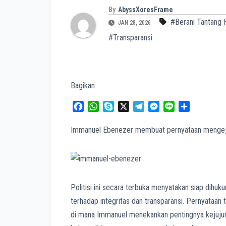
By
AbyssXoresFrame
#Berani Tantang
JAN 28, 2026
#Transparansi
Bagikan
F
W
S
X
T
M
L
S
a
h
k
e
e
i
h
c
a
y
l
s
n
a
Immanuel Ebenezer membuat pernyataan mengejut
e
t
p
e
s
e
r
b
s
e
g
e
e
o
A
r
n
o
p
a
g
k
p
m
e
Politisi ini secara terbuka menyatakan siap dihu
r
terhadap integritas dan transparansi. Pernyataan 
di mana Immanuel menekankan pentingnya kejuju