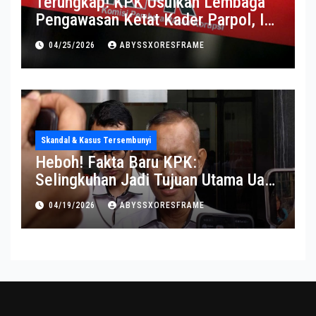
Terungkap! KPK Usulkan Lembaga
Pengawasan Ketat Kader Parpol, Ini
Alasannya
04/25/2026
ABYSSXORESFRAME
Skandal & Kasus Tersembunyi
Heboh! Fakta Baru KPK:
Selingkuhan Jadi Tujuan Utama Uang
Korupsi
04/19/2026
ABYSSXORESFRAME