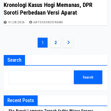
Kronologi Kasus Hogi Memanas, DPR
Soroti Perbedaan Versi Aparat
01/28/2026
ABYSSXORESFRAME
Posts
1
2
pagination
Search
Search
Recent Posts
Eks Bupati Lampung Tengah Ardito Wijaya Segera