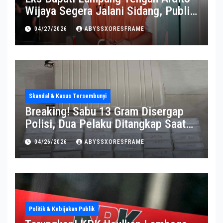
Wijaya Segera Jalani Sidang, Publik
Soroti Perkembangannya
04/27/2026
ABYSSXORESFRAME
Skandal & Kasus Tersembunyi
Breaking! Sabu 13 Gram Disergap
Polisi, Dua Pelaku Ditangkap Saat
Operasi Berlangsung Di Tempat
04/26/2026
ABYSSXORESFRAME
Politik & Kebijakan Publik