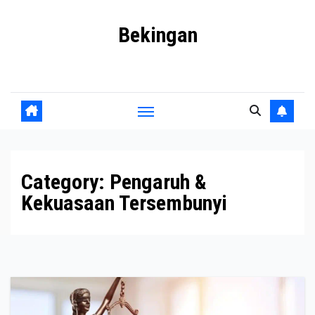
Skip
Bekingan
to
content
Mengungkap Praktik Tersembunyi dan Kekuasaan Gelap
Category:
Pengaruh &
Kekuasaan Tersembunyi