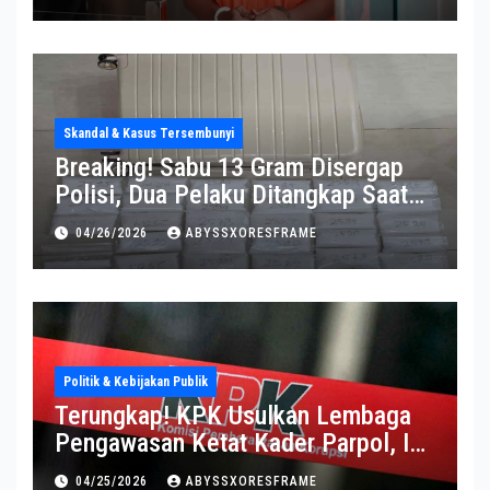
Skandal & Kasus Tersembunyi
Breaking! Sabu 13 Gram Disergap
Polisi, Dua Pelaku Ditangkap Saat
Operasi Berlangsung Di Tempat
04/26/2026
ABYSSXORESFRAME
Politik & Kebijakan Publik
Terungkap! KPK Usulkan Lembaga
Pengawasan Ketat Kader Parpol, Ini
Alasannya
04/25/2026
ABYSSXORESFRAME