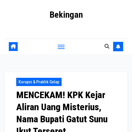
Skip
Bekingan
to
content
Mengungkap Praktik Tersembunyi dan Kekuasaan Gelap
Korupsi & Praktik Gelap
MENCEKAM! KPK Kejar
Aliran Uang Misterius,
Nama Bupati Gatut Sunu
Ikut Terseret