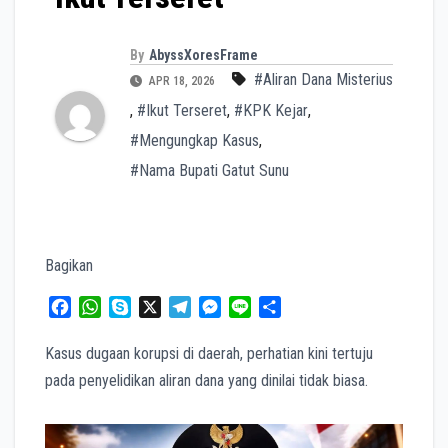
By
AbyssXoresFrame
#Aliran Dana Misterius
APR 18, 2026
,
#Ikut Terseret
,
#KPK Kejar
,
#Mengungkap Kasus
,
#Nama Bupati Gatut Sunu
Bagikan
F
W
S
X
T
M
L
S
a
h
k
e
e
i
h
c
a
y
l
s
n
a
Kasus dugaan korupsi di daerah, perhatian kini tertuju
e
t
p
e
s
e
r
pada penyelidikan aliran dana yang dinilai tidak biasa.
b
s
e
g
e
e
o
A
r
n
o
p
a
g