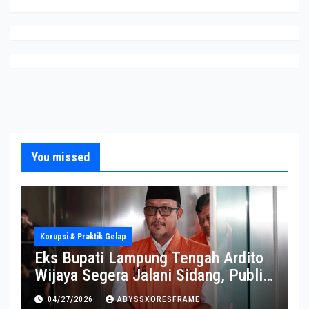
You missed
Korupsi & Praktik Gelap
Eks Bupati Lampung Tengah Ardito
Wijaya Segera Jalani Sidang, Publik
Soroti Perkembangannya
04/27/2026
ABYSSXORESFRAME