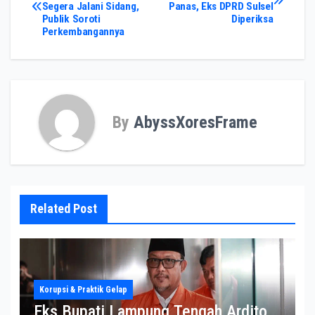
Segera Jalani Sidang,
Panas, Eks DPRD Sulsel
navigation
Publik Soroti
Diperiksa
Perkembangannya
By
AbyssXoresFrame
Related Post
Korupsi & Praktik Gelap
Eks Bupati Lampung Tengah Ardito