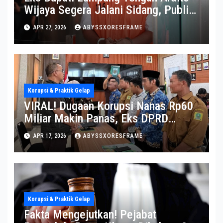
Wijaya Segera Jalani Sidang, Publik
Soroti Perkembangannya
APR 27, 2026
ABYSSXORESFRAME
Korupsi & Praktik Gelap
VIRAL! Dugaan Korupsi Nanas Rp60
Miliar Makin Panas, Eks DPRD
Sulsel Diperiksa
APR 17, 2026
ABYSSXORESFRAME
Korupsi & Praktik Gelap
Fakta Mengejutkan! Pejabat