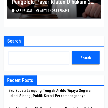
Pengelola Pasar Klaten Dihukum 2
Tahun Penjara
APR 15, 2026
ABYSSXORESFRAME
Search
Search
Recent Posts
Eks Bupati Lampung Tengah Ardito Wijaya Segera
Jalani Sidang, Publik Soroti Perkembangannya