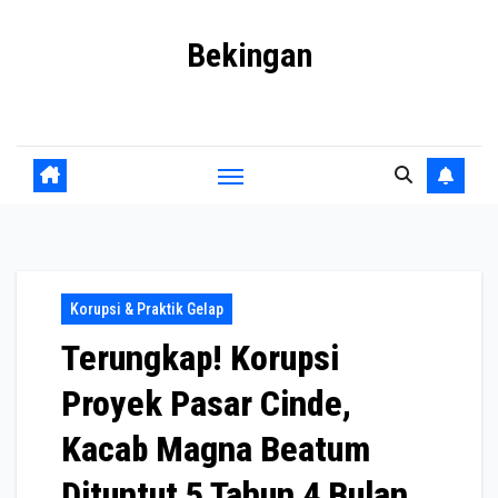
Skip
Bekingan
to
content
Mengungkap Praktik Tersembunyi dan Kekuasaan Gelap
Korupsi & Praktik Gelap
Terungkap! Korupsi
Proyek Pasar Cinde,
Kacab Magna Beatum
Dituntut 5 Tahun 4 Bulan