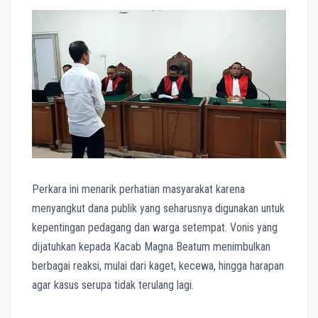
o
p
a
g
k
p
m
e
r
Perkara ini menarik perhatian masyarakat karena
menyangkut dana publik yang seharusnya digunakan untuk
kepentingan pedagang dan warga setempat. Vonis yang
dijatuhkan kepada Kacab Magna Beatum menimbulkan
berbagai reaksi, mulai dari kaget, kecewa, hingga harapan
agar kasus serupa tidak terulang lagi.