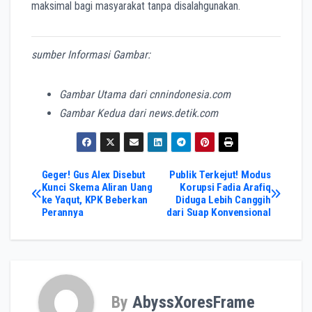
maksimal bagi masyarakat tanpa disalahgunakan.
sumber Informasi Gambar:
Gambar Utama dari cnnindonesia.com
Gambar Kedua dari news.detik.com
Post
Geger! Gus Alex Disebut
Publik Terkejut! Modus
Kunci Skema Aliran Uang
Korupsi Fadia Arafiq
ke Yaqut, KPK Beberkan
Diduga Lebih Canggih
navigation
Perannya
dari Suap Konvensional
By
AbyssXoresFrame