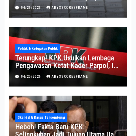
Operasi Berlangsung Di Tempat
04/26/2026
ABYSSXORESFRAME
Politik & Kebijakan Publik
Terungkap! KPK Usulkan Lembaga
Pengawasan Ketat Kader Parpol, Ini
Alasannya
04/25/2026
ABYSSXORESFRAME
Skandal & Kasus Tersembunyi
Heboh! Fakta Baru KPK:
Selingkuhan Jadi Tujuan Utama Uang