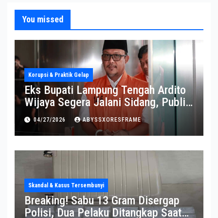
You missed
Korupsi & Praktik Gelap
Eks Bupati Lampung Tengah Ardito
Wijaya Segera Jalani Sidang, Publik
Soroti Perkembangannya
04/27/2026
ABYSSXORESFRAME
Skandal & Kasus Tersembunyi
Breaking! Sabu 13 Gram Disergap
Polisi, Dua Pelaku Ditangkap Saat