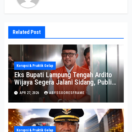
Related Post
Korupsi & Praktik Gelap
Eks Bupati Lampung Tengah Ardito
Wijaya Segera Jalani Sidang, Publik
Soroti Perkembangannya
APR 27, 2026
ABYSSXORESFRAME
Korupsi & Praktik Gelap