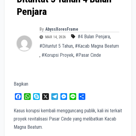
Penjara
By
AbyssXoresFrame
#4 Bulan Penjara
,
MAR 14, 2026
#Dituntut 5 Tahun
,
#Kacab Magna Beatum
,
#Korupsi Proyek
,
#Pasar Cinde
Bagikan
F
W
S
X
T
M
L
S
a
h
k
e
e
i
h
c
a
y
l
s
n
a
Kasus korupsi kembali mengguncang publik, kali ini terkait
e
t
p
e
s
e
r
proyek revitalisasi Pasar Cinde yang melibatkan Kacab
b
s
e
g
e
e
Magna Beatum.
o
A
r
n