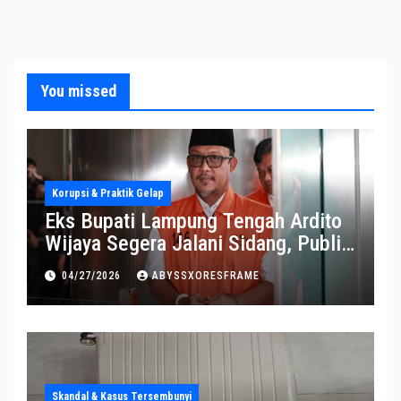
You missed
Korupsi & Praktik Gelap
Eks Bupati Lampung Tengah Ardito
Wijaya Segera Jalani Sidang, Publik
Soroti Perkembangannya
04/27/2026
ABYSSXORESFRAME
Skandal & Kasus Tersembunyi