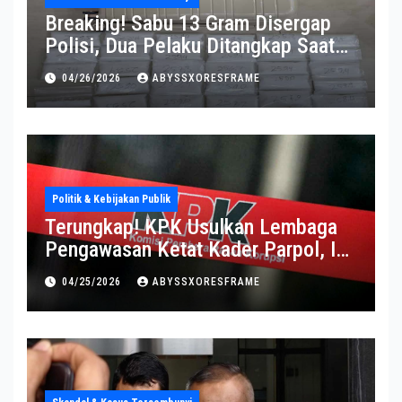
Breaking! Sabu 13 Gram Disergap
Polisi, Dua Pelaku Ditangkap Saat
Operasi Berlangsung Di Tempat
04/26/2026
ABYSSXORESFRAME
Politik & Kebijakan Publik
Terungkap! KPK Usulkan Lembaga
Pengawasan Ketat Kader Parpol, Ini
Alasannya
04/25/2026
ABYSSXORESFRAME