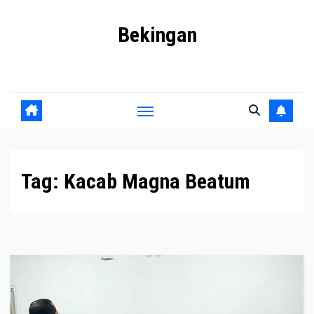
Skip
Bekingan
to
content
Mengungkap Praktik Tersembunyi dan Kekuasaan Gelap
Tag:
Kacab Magna Beatum