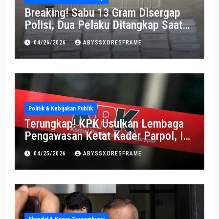
Breaking! Sabu 13 Gram Disergap
Polisi, Dua Pelaku Ditangkap Saat
Operasi Berlangsung Di Tempat
04/26/2026
ABYSSXORESFRAME
Politik & Kebijakan Publik
Terungkap! KPK Usulkan Lembaga
Pengawasan Ketat Kader Parpol, Ini
Alasannya
04/25/2026
ABYSSXORESFRAME