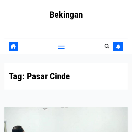
Skip
Bekingan
to
content
Mengungkap Praktik Tersembunyi dan Kekuasaan Gelap
Tag:
Pasar Cinde