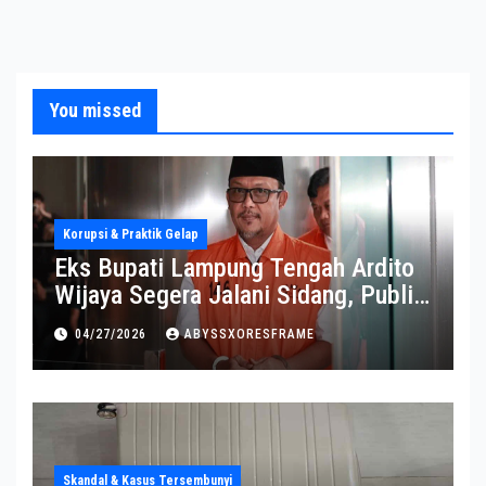
You missed
Korupsi & Praktik Gelap
Eks Bupati Lampung Tengah Ardito
Wijaya Segera Jalani Sidang, Publik
Soroti Perkembangannya
04/27/2026
ABYSSXORESFRAME
Skandal & Kasus Tersembunyi