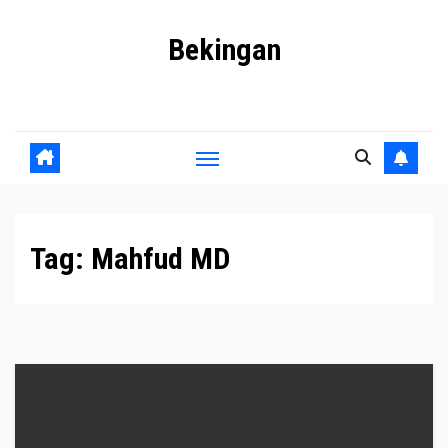
Skip
Bekingan
to
content
Mengungkap Praktik Tersembunyi dan Kekuasaan Gelap
Tag:
Mahfud MD