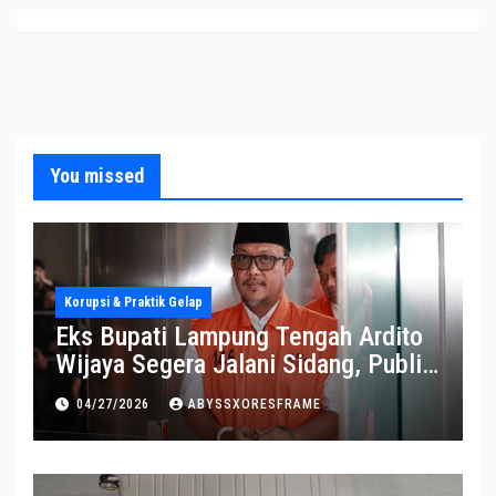
You missed
Korupsi & Praktik Gelap
Eks Bupati Lampung Tengah Ardito
Wijaya Segera Jalani Sidang, Publik
Soroti Perkembangannya
04/27/2026
ABYSSXORESFRAME