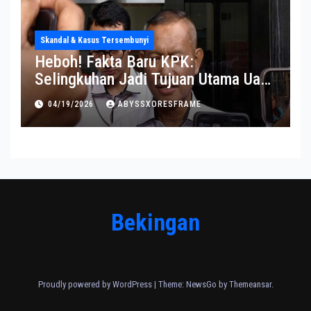
Skandal & Kasus Tersembunyi
Heboh! Fakta Baru KPK:
Selingkuhan Jadi Tujuan Utama Uang
Korupsi
04/19/2026
ABYSSXORESFRAME
Bekingan
Proudly powered by WordPress
|
Theme:
NewsGo
by
Themeansar
.