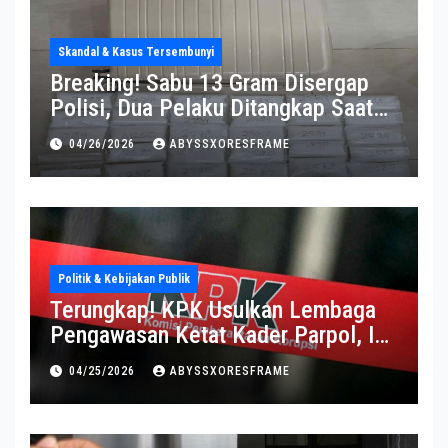
Skandal & Kasus Tersembunyi
Breaking! Sabu 13 Gram Disergap
Polisi, Dua Pelaku Ditangkap Saat
Operasi Berlangsung Di Tempat
04/26/2026
ABYSSXORESFRAME
Politik & Kebijakan Publik
Terungkap! KPK Usulkan Lembaga
Pengawasan Ketat Kader Parpol, Ini
Alasannya
04/25/2026
ABYSSXORESFRAME