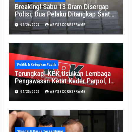
Breaking! Sabu 13 Gram Disergap
Polisi, Dua Pelaku Ditangkap Saat
Operasi Berlangsung Di Tempat
04/26/2026
ABYSSXORESFRAME
Politik & Kebijakan Publik
Terungkap! KPK Usulkan Lembaga
Pengawasan Ketat Kader Parpol, Ini
Alasannya
04/25/2026
ABYSSXORESFRAME
Skandal & Kasus Tersembunyi