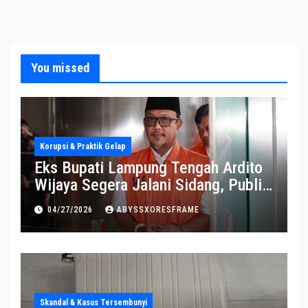
You missed
Korupsi & Praktik Gelap
Eks Bupati Lampung Tengah Ardito
Wijaya Segera Jalani Sidang, Publik
Soroti Perkembangannya
04/27/2026
ABYSSXORESFRAME
Skandal & Kasus Tersembunyi