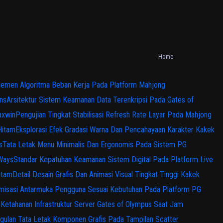
Home
emen Algoritma Beban Kerja Pada Platform Mahjong
ns
Arsitektur Sistem Keamanan Data Terenkripsi Pada Gates of
axwin
Pengujian Tingkat Stabilisasi Refresh Rate Layar Pada Mahjong
Hitam
Eksplorasi Efek Gradasi Warna Dan Pencahayaan Karakter Kakek
s
Tata Letak Menu Minimalis Dan Ergonomis Pada Sistem PG
 Ways
Standar Kepatuhan Keamanan Sistem Digital Pada Platform Live
itam
Detail Desain Grafis Dan Animasi Visual Tingkat Tinggi Kakek
misasi Antarmuka Pengguna Sesuai Kebutuhan Pada Platform PG
s Ketahanan Infrastruktur Server Gates of Olympus Saat Jam
gulan Tata Letak Komponen Grafis Pada Tampilan Scatter