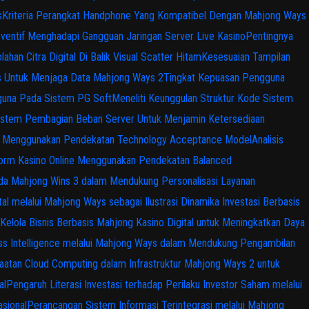
s
Kriteria Perangkat Handphone Yang Kompatibel Dengan Mahjong Ways
ventif Menghadapi Gangguan Jaringan Server Live Kasino
Pentingnya
ahan Citra Digital Di Balik Visual Scatter Hitam
Kesesuaian Tampilan
s Untuk Menjaga Data Mahjong Ways 2
Tingkat Kepuasan Pengguna
gguna Pada Sistem PG Soft
Meneliti Keunggulan Struktur Kode Sistem
istem Pembagian Beban Server Untuk Menjamin Ketersediaan
ital Menggunakan Pendekatan Technology Acceptance Model
Analisis
tform Kasino Online Menggunakan Pendekatan Balanced
 pada Mahjong Wins 3 dalam Mendukung Personalisasi Layanan
tal melalui Mahjong Ways sebagai Ilustrasi Dinamika Investasi Berbasis
Kelola Bisnis Berbasis Mahjong Kasino Digital untuk Meningkatkan Daya
ss Intelligence melalui Mahjong Ways dalam Mendukung Pengambilan
atan Cloud Computing dalam Infrastruktur Mahjong Ways 2 untuk
al
Pengaruh Literasi Investasi terhadap Perilaku Investor Saham melalui
sional
Perancangan Sistem Informasi Terintegrasi melalui Mahjong