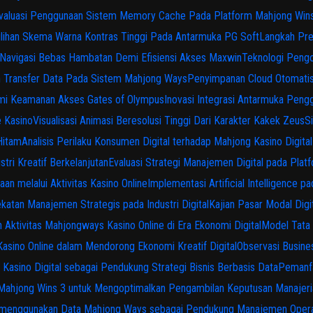
valuasi Penggunaan Sistem Memory Cache Pada Platform Mahjong Win
lihan Skema Warna Kontras Tinggi Pada Antarmuka PG Soft
Langkah Pre
Navigasi Bebas Hambatan Demi Efisiensi Akses Maxwin
Teknologi Pengol
n Transfer Data Pada Sistem Mahjong Ways
Penyimpanan Cloud Otomati
emi Keamanan Akses Gates of Olympus
Inovasi Integrasi Antarmuka Pen
e Kasino
Visualisasi Animasi Beresolusi Tinggi Dari Karakter Kakek Zeus
S
Hitam
Analisis Perilaku Konsumen Digital terhadap Mahjong Kasino Dig
tri Kreatif Berkelanjutan
Evaluasi Strategi Manajemen Digital pada Pla
aan melalui Aktivitas Kasino Online
Implementasi Artificial Intelligence
katan Manajemen Strategis pada Industri Digital
Kajian Pasar Modal Digi
Aktivitas Mahjongways Kasino Online di Era Ekonomi Digital
Model Tata 
sino Online dalam Mendorong Ekonomi Kreatif Digital
Observasi Busine
asino Digital sebagai Pendukung Strategi Bisnis Berbasis Data
Pemanfa
Mahjong Wins 3 untuk Mengoptimalkan Pengambilan Keputusan Manajeri
s menggunakan Data Mahjong Ways sebagai Pendukung Manajemen Opera