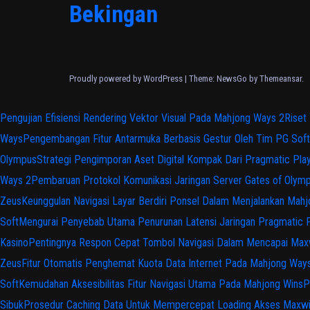
Bekingan
Proudly powered by WordPress
|
Theme:
NewsGo
by
Themeansar
.
Pengujian Efisiensi Rendering Vektor Visual Pada Mahjong Ways 2
Riset
Ways
Pengembangan Fitur Antarmuka Berbasis Gestur Oleh Tim PG Soft
Olympus
Strategi Pengimporan Aset Digital Kompak Dari Pragmatic Pla
Ways 2
Pembaruan Protokol Komunikasi Jaringan Server Gates of Olym
Zeus
Keunggulan Navigasi Layar Berdiri Ponsel Dalam Menjalankan Mah
Soft
Mengurai Penyebab Utama Penurunan Latensi Jaringan Pragmatic 
Kasino
Pentingnya Respon Cepat Tombol Navigasi Dalam Mencapai Max
Zeus
Fitur Otomatis Penghemat Kuota Data Internet Pada Mahjong Way
Soft
Kemudahan Aksesibilitas Fitur Navigasi Utama Pada Mahjong Wins
P
Sibuk
Prosedur Caching Data Untuk Mempercepat Loading Akses Maxw