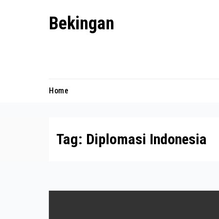
Skip
Bekingan
to
content
Mengungkap Praktik Tersembunyi
dan Kekuasaan Gelap
Home
Tag:
Diplomasi Indonesia