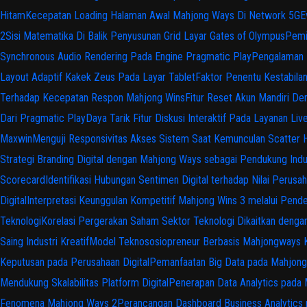
Hitam
Kecepatan Loading Halaman Awal Mahjong Ways Di Network 5G
E
2
Sisi Matematika Di Balik Penyusunan Grid Layar Gates of Olympus
Pemi
Synchronous Audio Rendering Pada Engine Pragmatic Play
Pengalaman 
Layout Adaptif Kakek Zeus Pada Layar Tablet
Faktor Penentu Kestabila
Terhadap Kecepatan Respon Mahjong Wins
Fitur Reset Akun Mandiri D
Dari Pragmatic Play
Daya Tarik Fitur Diskusi Interaktif Pada Layanan Liv
Maxwin
Menguji Responsivitas Akses Sistem Saat Kemunculan Scatter 
Strategi Branding Digital dengan Mahjong Ways sebagai Pendukung Indus
Scorecard
Identifikasi Hubungan Sentimen Digital terhadap Nilai Perusah
Digital
Interpretasi Keunggulan Kompetitif Mahjong Wins 3 melalui Pende
Teknologi
Korelasi Pergerakan Saham Sektor Teknologi Dikaitkan dengan 
Saing Industri Kreatif
Model Teknososiopreneur Berbasis Mahjongways Ka
Keputusan pada Perusahaan Digital
Pemanfaatan Big Data pada Mahjong K
Mendukung Skalabilitas Platform Digital
Penerapan Data Analytics pada 
Fenomena Mahjong Ways 2
Perancangan Dashboard Business Analytic