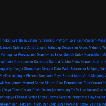
 Tingkat Kestabilan Latensi Streaming Platform Live Kasino
Sistem Manaj
Dampak Optimasi Script Engine Terhadap Kecepatan Akses Mahjong Wi
y
Pentingnya Penyesuaian Sensitivitas Layar Sentuh Untuk Kemudahan M
pus
Teknik Pemrosesan Kompresi Gambar Vektor Pada Elemen Scatter 
jong Ways
Fungsi Otomatisasi Simpan Data Pada Antarmuka Mahjong Win
Play
Perbandingan Efisiensi Konsumsi Daya Baterai Antar Versi Mahjong
win
Manajemen Memori Cache Sistem Saat Pemrosesan Efek Scatter H
s 2
Daya Tahan Server Pusat Dalam Menampung Trafik Live Kasino
Kusto
entingnya Efisiensi Script Engine Utama Garapan Pragmatic Play
Analisi
in
Kejernihan Frekuensi Audio Dan Efek Suara Karakter Kakek Zeus
Keung