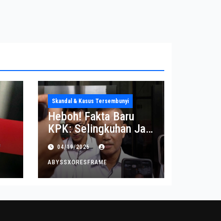
Skandal & Kasus Tersembunyi
Heboh! Fakta Baru
KPK: Selingkuhan Jadi
Tujuan Utama Uang
04/19/2026
Korupsi
ABYSSXORESFRAME