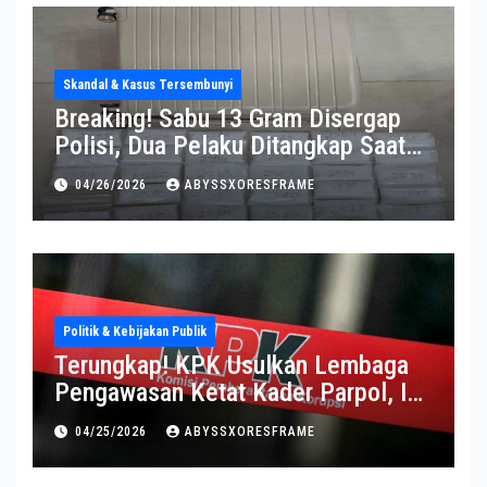
Skandal & Kasus Tersembunyi
Breaking! Sabu 13 Gram Disergap
Polisi, Dua Pelaku Ditangkap Saat
Operasi Berlangsung Di Tempat
04/26/2026
ABYSSXORESFRAME
Politik & Kebijakan Publik
Terungkap! KPK Usulkan Lembaga
Pengawasan Ketat Kader Parpol, Ini
Alasannya
04/25/2026
ABYSSXORESFRAME