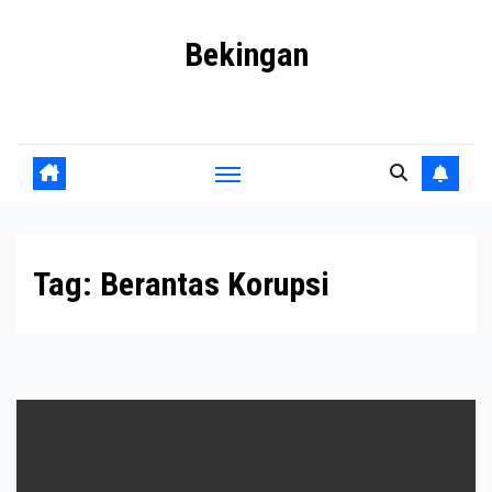
Skip
Bekingan
to
content
Mengungkap Praktik Tersembunyi dan Kekuasaan Gelap
Tag:
Berantas Korupsi