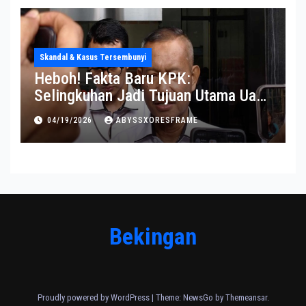
Skandal & Kasus Tersembunyi
Heboh! Fakta Baru KPK:
Selingkuhan Jadi Tujuan Utama Uang
Korupsi
04/19/2026
ABYSSXORESFRAME
Bekingan
Proudly powered by WordPress
|
Theme:
NewsGo
by
Themeansar
.