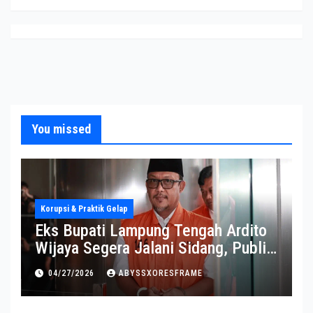
You missed
Korupsi & Praktik Gelap
Eks Bupati Lampung Tengah Ardito
Wijaya Segera Jalani Sidang, Publik
Soroti Perkembangannya
04/27/2026
ABYSSXORESFRAME