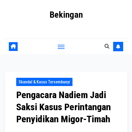
Skip
Bekingan
to
content
Mengungkap Praktik Tersembunyi dan Kekuasaan Gelap
Skandal & Kasus Tersembunyi
Pengacara Nadiem Jadi
Saksi Kasus Perintangan
Penyidikan Migor-Timah