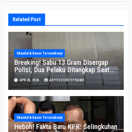
Related Post
Skandal & Kasus Tersembunyi
Breaking! Sabu 13 Gram Disergap
Polisi, Dua Pelaku Ditangkap Saat
Operasi Berlangsung Di Tempat
APR 26, 2026
ABYSSXORESFRAME
Skandal & Kasus Tersembunyi
Heboh! Fakta Baru KPK: Selingkuhan