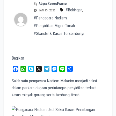
By
AbyssXoresFrame
#Bekingan
,
JAN 15, 2026
#Pengacara Nadiem
,
#Penyidikan Migor-Timah
,
#Skandal & Kasus Tersembunyi
Bagikan
F
W
S
X
T
M
L
S
a
h
k
e
e
i
h
c
a
y
l
s
n
a
Salah satu pengacara Nadiem Makarim menjadi saksi
e
t
p
e
s
e
r
dalam perkara dugaan perintangan penyidikan terkait
b
s
e
g
e
e
kasus minyak goreng serta tambang timah.
o
A
r
n
o
p
a
g
k
p
m
e
r