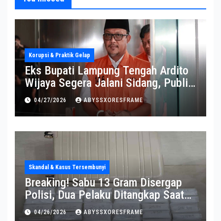
Korupsi & Praktik Gelap
Eks Bupati Lampung Tengah Ardito
Wijaya Segera Jalani Sidang, Publik
Soroti Perkembangannya
04/27/2026
ABYSSXORESFRAME
Skandal & Kasus Tersembunyi
Breaking! Sabu 13 Gram Disergap
Polisi, Dua Pelaku Ditangkap Saat
Operasi Berlangsung Di Tempat
04/26/2026
ABYSSXORESFRAME