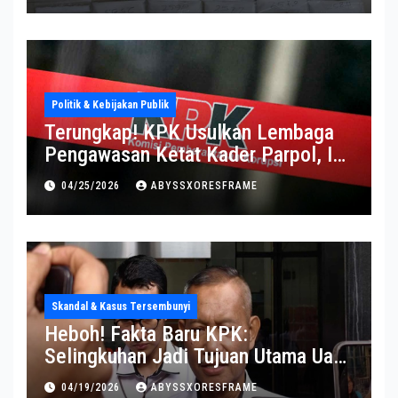
Politik & Kebijakan Publik
Terungkap! KPK Usulkan Lembaga
Pengawasan Ketat Kader Parpol, Ini
Alasannya
04/25/2026
ABYSSXORESFRAME
Skandal & Kasus Tersembunyi
Heboh! Fakta Baru KPK:
Selingkuhan Jadi Tujuan Utama Uang
Korupsi
04/19/2026
ABYSSXORESFRAME