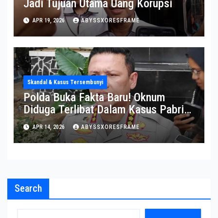
Jadi Tujuan Utama Uang Korupsi
APR 19, 2026
ABYSSXORESFRAME
Skandal & Kasus Tersembunyi
Polda Buka Fakta Baru! Oknum
Diduga Terlibat Dalam Kasus Pabrik
Narkoba Di Semarang
APR 14, 2026
ABYSSXORESFRAME
Search