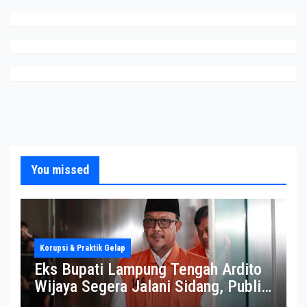
You missed
Korupsi & Praktik Gelap
Eks Bupati Lampung Tengah Ardito
Wijaya Segera Jalani Sidang, Publik
Soroti Perkembangannya