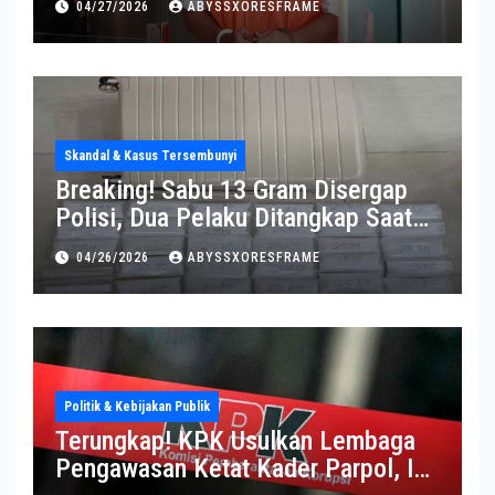
04/27/2026
ABYSSXORESFRAME
Skandal & Kasus Tersembunyi
Breaking! Sabu 13 Gram Disergap
Polisi, Dua Pelaku Ditangkap Saat
Operasi Berlangsung Di Tempat
04/26/2026
ABYSSXORESFRAME
Politik & Kebijakan Publik
Terungkap! KPK Usulkan Lembaga
Pengawasan Ketat Kader Parpol, Ini