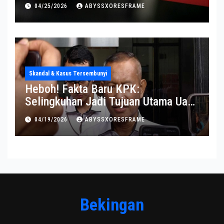
Alasannya
04/25/2026
ABYSSXORESFRAME
Skandal & Kasus Tersembunyi
Heboh! Fakta Baru KPK:
Selingkuhan Jadi Tujuan Utama Uang
Korupsi
04/19/2026
ABYSSXORESFRAME
Bekingan