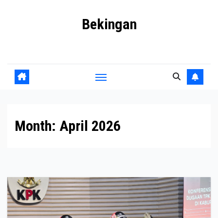
Skip
Bekingan
to
content
Mengungkap Praktik Tersembunyi dan Kekuasaan Gelap
Month:
April 2026