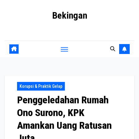
Skip
Bekingan
to
content
Mengungkap Praktik Tersembunyi dan Kekuasaan Gelap
Korupsi & Praktik Gelap
Penggeledahan Rumah
Ono Surono, KPK
Amankan Uang Ratusan
Juta