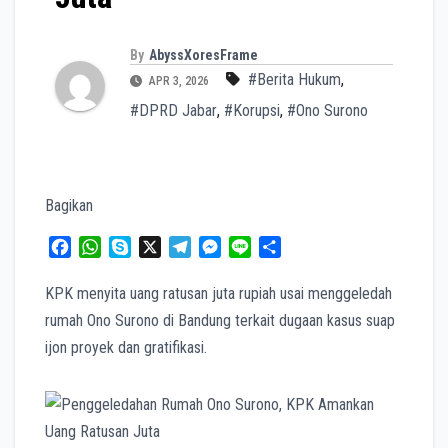
By
AbyssXoresFrame
#Berita Hukum
,
APR 3, 2026
#DPRD Jabar
,
#Korupsi
,
#Ono Surono
Bagikan
F
W
S
X
T
M
L
S
a
h
k
e
e
i
h
c
a
y
l
s
n
a
KPK menyita uang ratusan juta rupiah usai menggeledah
e
t
p
e
s
e
r
rumah Ono Surono di Bandung terkait dugaan kasus suap
b
s
e
g
e
e
ijon proyek dan gratifikasi.
o
A
r
n
o
p
a
g
k
p
m
e
r