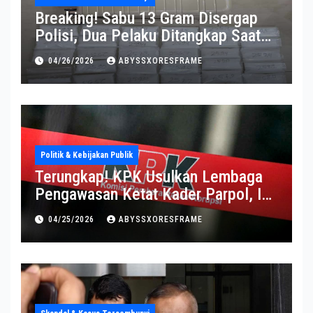
Breaking! Sabu 13 Gram Disergap
Polisi, Dua Pelaku Ditangkap Saat
Operasi Berlangsung Di Tempat
04/26/2026
ABYSSXORESFRAME
Politik & Kebijakan Publik
Terungkap! KPK Usulkan Lembaga
Pengawasan Ketat Kader Parpol, Ini
Alasannya
04/25/2026
ABYSSXORESFRAME