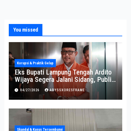
You missed
Korupsi & Praktik Gelap
Eks Bupati Lampung Tengah Ardito
Wijaya Segera Jalani Sidang, Publik
Soroti Perkembangannya
04/27/2026
ABYSSXORESFRAME
Skandal & Kasus Tersembunyi