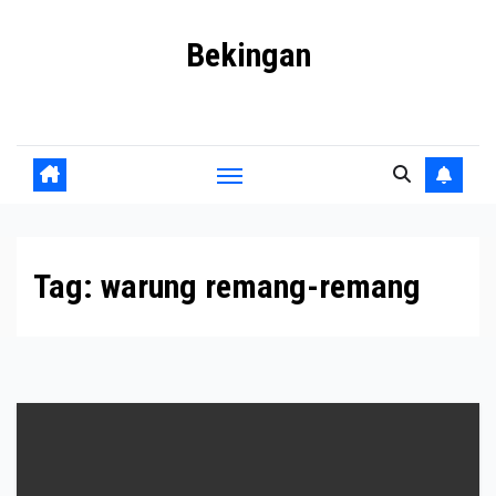
Skip
Bekingan
to
content
Mengungkap Praktik Tersembunyi dan Kekuasaan Gelap
Tag:
warung remang-remang