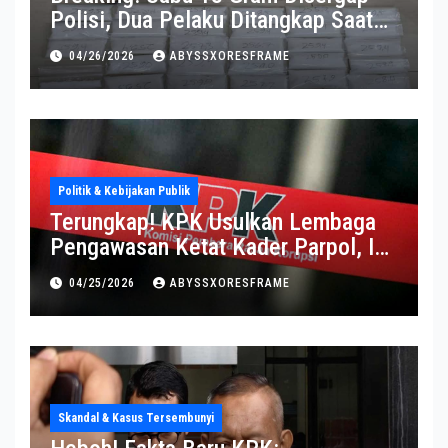
Polisi, Dua Pelaku Ditangkap Saat
Operasi Berlangsung Di Tempat
04/26/2026
ABYSSXORESFRAME
Politik & Kebijakan Publik
Terungkap! KPK Usulkan Lembaga
Pengawasan Ketat Kader Parpol, Ini
Alasannya
04/25/2026
ABYSSXORESFRAME
Skandal & Kasus Tersembunyi