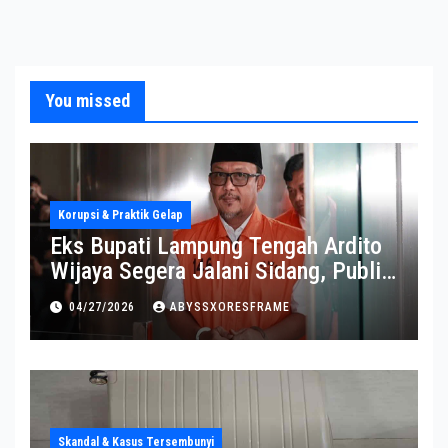
You missed
Korupsi & Praktik Gelap
Eks Bupati Lampung Tengah Ardito
Wijaya Segera Jalani Sidang, Publik
Soroti Perkembangannya
04/27/2026
ABYSSXORESFRAME
Skandal & Kasus Tersembunyi