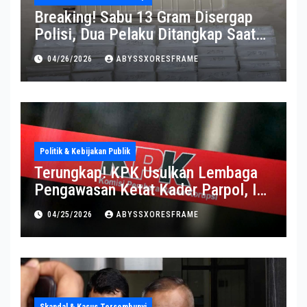
Breaking! Sabu 13 Gram Disergap
Polisi, Dua Pelaku Ditangkap Saat
Operasi Berlangsung Di Tempat
04/26/2026
ABYSSXORESFRAME
Politik & Kebijakan Publik
Terungkap! KPK Usulkan Lembaga
Pengawasan Ketat Kader Parpol, Ini
Alasannya
04/25/2026
ABYSSXORESFRAME