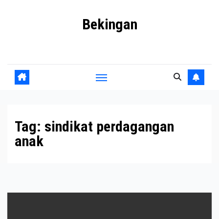
Skip
Bekingan
to
content
Mengungkap Praktik Tersembunyi dan Kekuasaan Gelap
Tag:
sindikat perdagangan
anak