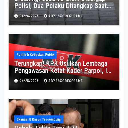
Polisi, Dua Pelaku Ditangkap Saat
Operasi Berlangsung Di Tempat
04/26/2026
ABYSSXORESFRAME
Politik & Kebijakan Publik
Terungkap! KPK Usulkan Lembaga
Pengawasan Ketat Kader Parpol, Ini
Alasannya
04/25/2026
ABYSSXORESFRAME
Skandal & Kasus Tersembunyi