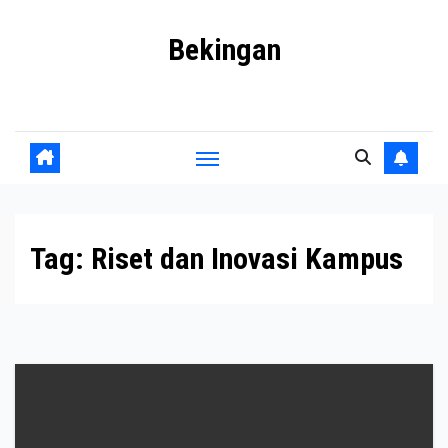
Skip
Bekingan
to
content
Mengungkap Praktik Tersembunyi dan Kekuasaan Gelap
Tag:
Riset dan Inovasi Kampus