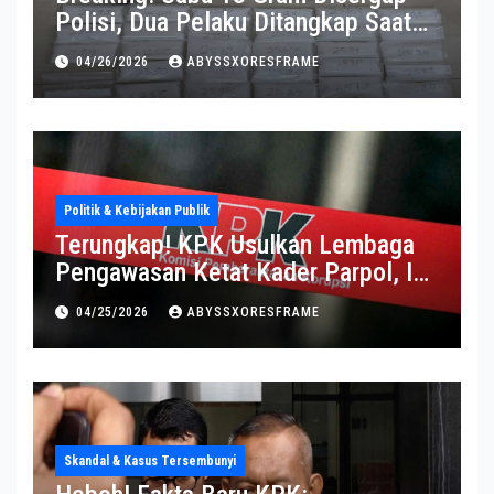
Polisi, Dua Pelaku Ditangkap Saat
Operasi Berlangsung Di Tempat
04/26/2026
ABYSSXORESFRAME
Politik & Kebijakan Publik
Terungkap! KPK Usulkan Lembaga
Pengawasan Ketat Kader Parpol, Ini
Alasannya
04/25/2026
ABYSSXORESFRAME
Skandal & Kasus Tersembunyi