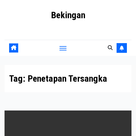
Skip
Bekingan
to
content
Mengungkap Praktik Tersembunyi dan Kekuasaan Gelap
Tag:
Penetapan Tersangka