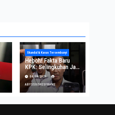
Skandal & Kasus Tersembunyi
Heboh! Fakta Baru
KPK: Selingkuhan Jadi
Tujuan Utama Uang
04/19/2026
Korupsi
ABYSSXORESFRAME