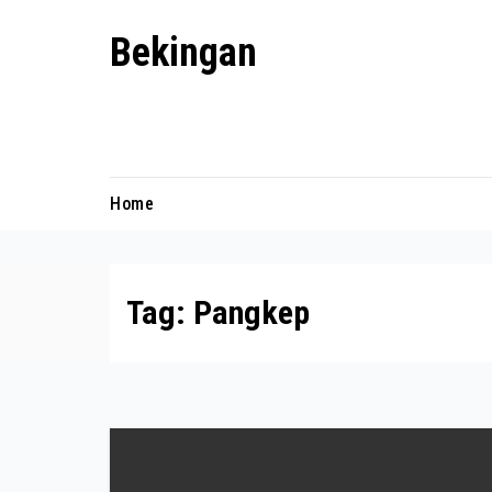
Skip
Bekingan
to
content
Mengungkap Praktik Tersembunyi
dan Kekuasaan Gelap
Home
Tag:
Pangkep