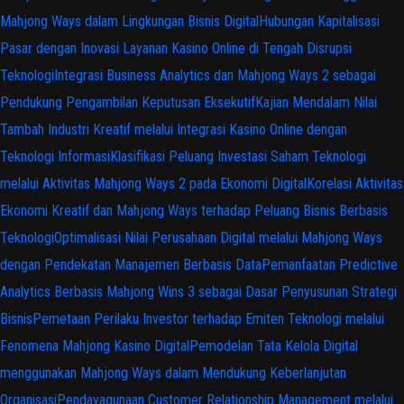
Mahjong Ways dalam Lingkungan Bisnis Digital
Hubungan Kapitalisasi
Pasar dengan Inovasi Layanan Kasino Online di Tengah Disrupsi
Teknologi
Integrasi Business Analytics dan Mahjong Ways 2 sebagai
Pendukung Pengambilan Keputusan Eksekutif
Kajian Mendalam Nilai
Tambah Industri Kreatif melalui Integrasi Kasino Online dengan
Teknologi Informasi
Klasifikasi Peluang Investasi Saham Teknologi
melalui Aktivitas Mahjong Ways 2 pada Ekonomi Digital
Korelasi Aktivitas
Ekonomi Kreatif dan Mahjong Ways terhadap Peluang Bisnis Berbasis
Teknologi
Optimalisasi Nilai Perusahaan Digital melalui Mahjong Ways
dengan Pendekatan Manajemen Berbasis Data
Pemanfaatan Predictive
Analytics Berbasis Mahjong Wins 3 sebagai Dasar Penyusunan Strategi
Bisnis
Pemetaan Perilaku Investor terhadap Emiten Teknologi melalui
Fenomena Mahjong Kasino Digital
Pemodelan Tata Kelola Digital
menggunakan Mahjong Ways dalam Mendukung Keberlanjutan
Organisasi
Pendayagunaan Customer Relationship Management melalui