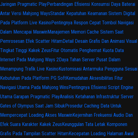
Jaringan Pragmatic Play
Perbandingan Efisiensi Konsumsi Daya Baterai
Antar Versi Mahjong Ways
Standar Kepatuhan Keamanan Sistem Digital
Pada Platform Live Kasino
Pentingnya Respon Cepat Tombol Navigasi
Dalam Mencapai Maxwin
Manajemen Memori Cache Sistem Saat
Pemrosesan Efek Scatter Hitam
Detail Desain Grafis Dan Animasi Visual
Tingkat Tinggi Kakek Zeus
Fitur Otomatis Penghemat Kuota Data
Internet Pada Mahjong Ways 2
Daya Tahan Server Pusat Dalam
Menampung Trafik Live Kasino
Kustomisasi Antarmuka Pengguna Sesuai
Kebutuhan Pada Platform PG Soft
Kemudahan Aksesibilitas Fitur
Navigasi Utama Pada Mahjong Wins
Pentingnya Efisiensi Script Engine
Utama Garapan Pragmatic Play
Analisis Ketahanan Infrastruktur Server
Gates of Olympus Saat Jam Sibuk
Prosedur Caching Data Untuk
Mempercepat Loading Akses Maxwin
Kejernihan Frekuensi Audio Dan
Efek Suara Karakter Kakek Zeus
Keunggulan Tata Letak Komponen
Grafis Pada Tampilan Scatter Hitam
Kecepatan Loading Halaman Awal