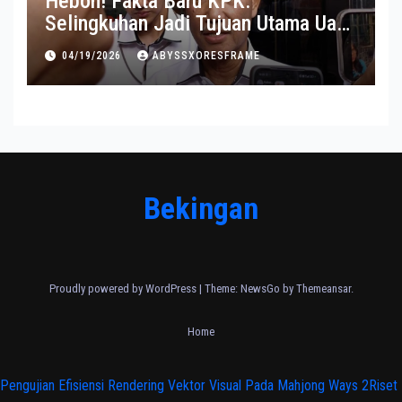
Heboh! Fakta Baru KPK:
Selingkuhan Jadi Tujuan Utama Uang
Korupsi
04/19/2026
ABYSSXORESFRAME
Bekingan
Proudly powered by WordPress
|
Theme:
NewsGo
by
Themeansar
.
Home
Pengujian Efisiensi Rendering Vektor Visual Pada Mahjong Ways 2
Riset