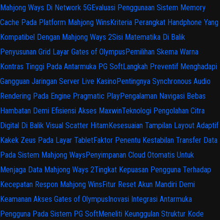
Mahjong Ways Di Network 5G
Evaluasi Penggunaan Sistem Memory
Cache Pada Platform Mahjong Wins
Kriteria Perangkat Handphone Yang
Kompatibel Dengan Mahjong Ways 2
Sisi Matematika Di Balik
Penyusunan Grid Layar Gates of Olympus
Pemilihan Skema Warna
Kontras Tinggi Pada Antarmuka PG Soft
Langkah Preventif Menghadapi
Gangguan Jaringan Server Live Kasino
Pentingnya Synchronous Audio
Rendering Pada Engine Pragmatic Play
Pengalaman Navigasi Bebas
Hambatan Demi Efisiensi Akses Maxwin
Teknologi Pengolahan Citra
Digital Di Balik Visual Scatter Hitam
Kesesuaian Tampilan Layout Adaptif
Kakek Zeus Pada Layar Tablet
Faktor Penentu Kestabilan Transfer Data
Pada Sistem Mahjong Ways
Penyimpanan Cloud Otomatis Untuk
Menjaga Data Mahjong Ways 2
Tingkat Kepuasan Pengguna Terhadap
Kecepatan Respon Mahjong Wins
Fitur Reset Akun Mandiri Demi
Keamanan Akses Gates of Olympus
Inovasi Integrasi Antarmuka
Pengguna Pada Sistem PG Soft
Meneliti Keunggulan Struktur Kode