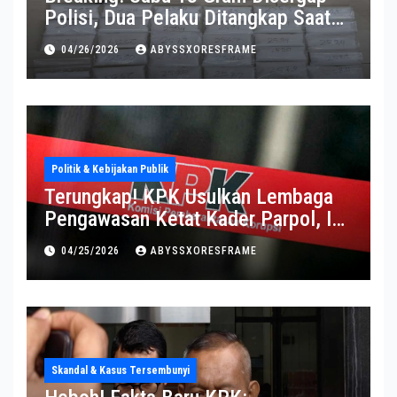
Polisi, Dua Pelaku Ditangkap Saat
Operasi Berlangsung Di Tempat
04/26/2026
ABYSSXORESFRAME
Politik & Kebijakan Publik
Terungkap! KPK Usulkan Lembaga
Pengawasan Ketat Kader Parpol, Ini
Alasannya
04/25/2026
ABYSSXORESFRAME
Skandal & Kasus Tersembunyi