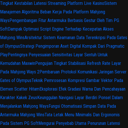
Tingkat Kestabilan Latensi Streaming Platform Live Kasino
Sistem
Manajemen Algoritma Beban Kerja Pada Platform Mahjong
Ways
Pengembangan Fitur Antarmuka Berbasis Gestur Oleh Tim PG
Soft
Dampak Optimasi Script Engine Terhadap Kecepatan Akses
Mahjong Wins
Arsitektur Sistem Keamanan Data Terenkripsi Pada Gates
of Olympus
Strategi Pengimporan Aset Digital Kompak Dari Pragmatic
Play
Pentingnya Penyesuaian Sensitivitas Layar Sentuh Untuk
Kemudahan Maxwin
Pengujian Tingkat Stabilisasi Refresh Rate Layar
Pada Mahjong Ways 2
Pembaruan Protokol Komunikasi Jaringan Server
Gates of Olympus
Teknik Pemrosesan Kompresi Gambar Vektor Pada
Elemen Scatter Hitam
Eksplorasi Efek Gradasi Warna Dan Pencahayaan
Karakter Kakek Zeus
Keunggulan Navigasi Layar Berdiri Ponsel Dalam
Menjalankan Mahjong Ways
Fungsi Otomatisasi Simpan Data Pada
Antarmuka Mahjong Wins
Tata Letak Menu Minimalis Dan Ergonomis
Pada Sistem PG Soft
Mengurai Penyebab Utama Penurunan Latensi