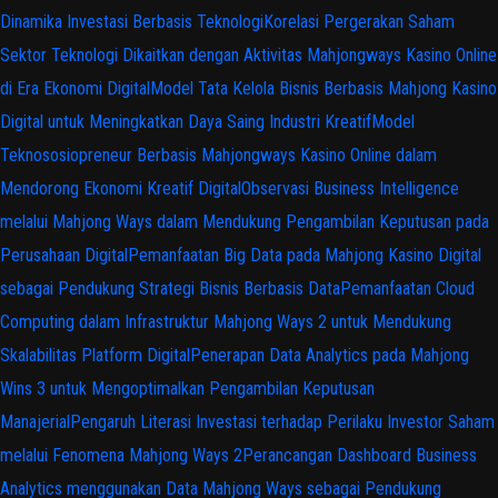
Dinamika Investasi Berbasis Teknologi
Korelasi Pergerakan Saham
Sektor Teknologi Dikaitkan dengan Aktivitas Mahjongways Kasino Online
di Era Ekonomi Digital
Model Tata Kelola Bisnis Berbasis Mahjong Kasino
Digital untuk Meningkatkan Daya Saing Industri Kreatif
Model
Teknososiopreneur Berbasis Mahjongways Kasino Online dalam
Mendorong Ekonomi Kreatif Digital
Observasi Business Intelligence
melalui Mahjong Ways dalam Mendukung Pengambilan Keputusan pada
Perusahaan Digital
Pemanfaatan Big Data pada Mahjong Kasino Digital
sebagai Pendukung Strategi Bisnis Berbasis Data
Pemanfaatan Cloud
Computing dalam Infrastruktur Mahjong Ways 2 untuk Mendukung
Skalabilitas Platform Digital
Penerapan Data Analytics pada Mahjong
Wins 3 untuk Mengoptimalkan Pengambilan Keputusan
Manajerial
Pengaruh Literasi Investasi terhadap Perilaku Investor Saham
melalui Fenomena Mahjong Ways 2
Perancangan Dashboard Business
Analytics menggunakan Data Mahjong Ways sebagai Pendukung