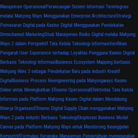
Manajemen Operasional
Perancangan Sistem Informasi Terintegrasi
melalui Mahjong Ways Menggunakan Enterprise Architecture
Strategi
Pemasaran Digital pada Kasino Digital Menggunakan Pendekatan
Omnichannel Marketing
Studi Manajemen Risiko Digital melalui Mahjong
Ways 2 dalam Perspektif Tata Kelola Teknologi Informasi
Verifikasi
Pengaruh User Experience terhadap Loyalitas Pengguna Kasino Digital
Berbasis Teknologi Informasi
Business Ecosystem Mapping berbasis
Mahjong Wins 3 sebagai Pendekatan Baru pada Industri Kreatif
Digital
Business Process Reengineering pada Mahjongways Kasino
Online untuk Meningkatkan Efisiensi Operasional
Efektivitas Tata Kelola
Informasi pada Platform Mahjong Kasino Digital dalam Mendukung
Kinerja Organisasi
Efisiensi Digital Supply Chain menggunakan Mahjong
Ways 2 pada Industri Berbasis Teknologi
Eksplorasi Business Model
Canvas pada Platform Mahjong Ways untuk Mendorong Keunggulan
Kompetitif
Formulasi Kerangka Manajemen Pengetahuan menggunakan