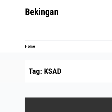
Skip
Bekingan
to
content
Mengungkap Praktik Tersembunyi
dan Kekuasaan Gelap
Home
Tag:
KSAD