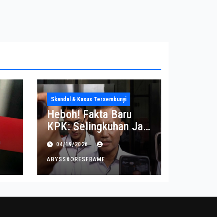
Skandal & Kasus Tersembunyi
Heboh! Fakta Baru
KPK: Selingkuhan Jadi
Tujuan Utama Uang
04/19/2026
Korupsi
ABYSSXORESFRAME