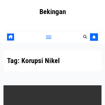
Skip
Bekingan
to
content
Mengungkap Praktik Tersembunyi dan Kekuasaan Gelap
Tag:
Korupsi Nikel