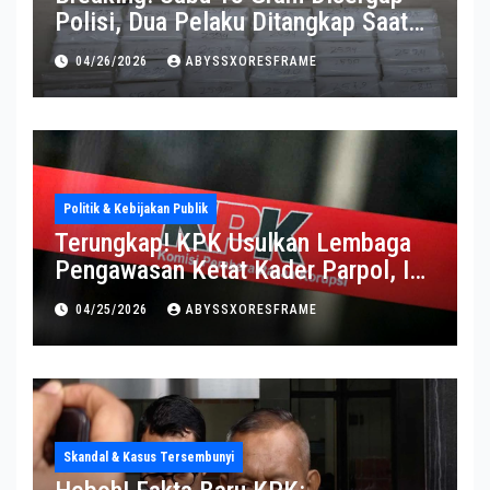
Polisi, Dua Pelaku Ditangkap Saat
Operasi Berlangsung Di Tempat
04/26/2026
ABYSSXORESFRAME
Politik & Kebijakan Publik
Terungkap! KPK Usulkan Lembaga
Pengawasan Ketat Kader Parpol, Ini
Alasannya
04/25/2026
ABYSSXORESFRAME
Skandal & Kasus Tersembunyi