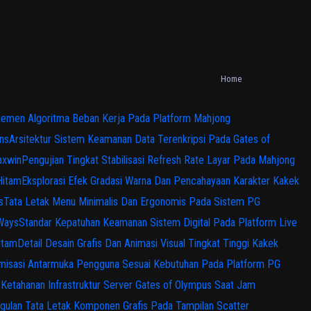
Home
emen Algoritma Beban Kerja Pada Platform Mahjong
ns
Arsitektur Sistem Keamanan Data Terenkripsi Pada Gates of
axwin
Pengujian Tingkat Stabilisasi Refresh Rate Layar Pada Mahjong
Hitam
Eksplorasi Efek Gradasi Warna Dan Pencahayaan Karakter Kakek
s
Tata Letak Menu Minimalis Dan Ergonomis Pada Sistem PG
 Ways
Standar Kepatuhan Keamanan Sistem Digital Pada Platform Live
itam
Detail Desain Grafis Dan Animasi Visual Tingkat Tinggi Kakek
misasi Antarmuka Pengguna Sesuai Kebutuhan Pada Platform PG
s Ketahanan Infrastruktur Server Gates of Olympus Saat Jam
gulan Tata Letak Komponen Grafis Pada Tampilan Scatter