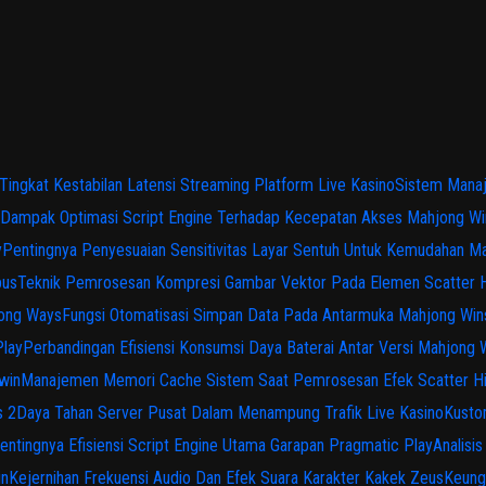
 Tingkat Kestabilan Latensi Streaming Platform Live Kasino
Sistem Manaj
Dampak Optimasi Script Engine Terhadap Kecepatan Akses Mahjong Wi
y
Pentingnya Penyesuaian Sensitivitas Layar Sentuh Untuk Kemudahan M
pus
Teknik Pemrosesan Kompresi Gambar Vektor Pada Elemen Scatter 
jong Ways
Fungsi Otomatisasi Simpan Data Pada Antarmuka Mahjong Win
Play
Perbandingan Efisiensi Konsumsi Daya Baterai Antar Versi Mahjong
win
Manajemen Memori Cache Sistem Saat Pemrosesan Efek Scatter H
s 2
Daya Tahan Server Pusat Dalam Menampung Trafik Live Kasino
Kusto
entingnya Efisiensi Script Engine Utama Garapan Pragmatic Play
Analisi
in
Kejernihan Frekuensi Audio Dan Efek Suara Karakter Kakek Zeus
Keung