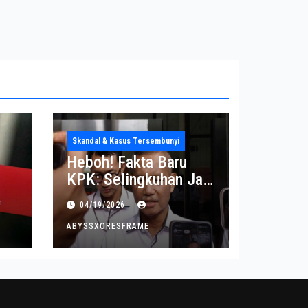
Skandal & Kasus Tersembunyi
Heboh! Fakta Baru
KPK: Selingkuhan Jadi
Tujuan Utama Uang
04/19/2026
Korupsi
ABYSSXORESFRAME