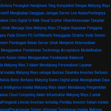
s
Kriteria Perangkat Handphone Yang Kompatibel Dengan Mahjong Ways
ventif Menghadapi Gangguan Jaringan Server Live Kasino
Pentingnya
ahan Citra Digital Di Balik Visual Scatter Hitam
Kesesuaian Tampilan
s Untuk Menjaga Data Mahjong Ways 2
Tingkat Kepuasan Pengguna
gguna Pada Sistem PG Soft
Meneliti Keunggulan Struktur Kode Sistem
istem Pembagian Beban Server Untuk Menjamin Ketersediaan
ital Menggunakan Pendekatan Technology Acceptance Model
Analisis
tform Kasino Online Menggunakan Pendekatan Balanced
 pada Mahjong Wins 3 dalam Mendukung Personalisasi Layanan
tal melalui Mahjong Ways sebagai Ilustrasi Dinamika Investasi Berbasis
Kelola Bisnis Berbasis Mahjong Kasino Digital untuk Meningkatkan Daya
ss Intelligence melalui Mahjong Ways dalam Mendukung Pengambilan
atan Cloud Computing dalam Infrastruktur Mahjong Ways 2 untuk
al
Pengaruh Literasi Investasi terhadap Perilaku Investor Saham melalui
sional
Perancangan Sistem Informasi Terintegrasi melalui Mahjong