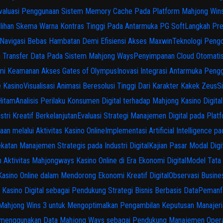
valuasi Penggunaan Sistem Memory Cache Pada Platform Mahjong Win
lihan Skema Warna Kontras Tinggi Pada Antarmuka PG Soft
Langkah Pre
Navigasi Bebas Hambatan Demi Efisiensi Akses Maxwin
Teknologi Pengol
n Transfer Data Pada Sistem Mahjong Ways
Penyimpanan Cloud Otomati
emi Keamanan Akses Gates of Olympus
Inovasi Integrasi Antarmuka Pen
e Kasino
Visualisasi Animasi Beresolusi Tinggi Dari Karakter Kakek Zeus
S
Hitam
Analisis Perilaku Konsumen Digital terhadap Mahjong Kasino Dig
tri Kreatif Berkelanjutan
Evaluasi Strategi Manajemen Digital pada Pla
aan melalui Aktivitas Kasino Online
Implementasi Artificial Intelligence
katan Manajemen Strategis pada Industri Digital
Kajian Pasar Modal Digi
Aktivitas Mahjongways Kasino Online di Era Ekonomi Digital
Model Tata 
sino Online dalam Mendorong Ekonomi Kreatif Digital
Observasi Busine
asino Digital sebagai Pendukung Strategi Bisnis Berbasis Data
Pemanfa
Mahjong Wins 3 untuk Mengoptimalkan Pengambilan Keputusan Manajeri
s menggunakan Data Mahjong Ways sebagai Pendukung Manajemen Opera