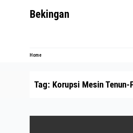
Skip
Bekingan
to
content
Mengungkap Praktik Tersembunyi
dan Kekuasaan Gelap
Home
Tag:
Korupsi Mesin Tenun-