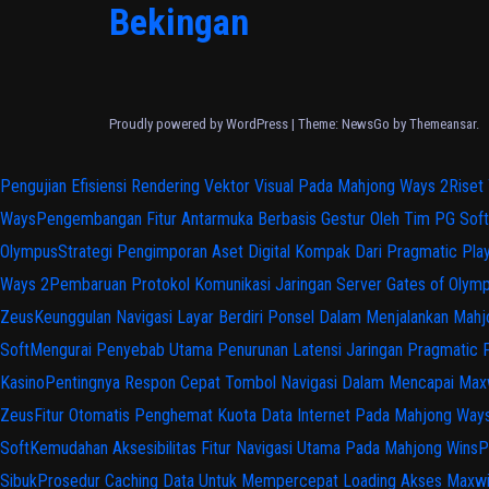
Bekingan
Proudly powered by WordPress
|
Theme:
NewsGo
by
Themeansar
.
Pengujian Efisiensi Rendering Vektor Visual Pada Mahjong Ways 2
Riset
Ways
Pengembangan Fitur Antarmuka Berbasis Gestur Oleh Tim PG Soft
Olympus
Strategi Pengimporan Aset Digital Kompak Dari Pragmatic Pla
Ways 2
Pembaruan Protokol Komunikasi Jaringan Server Gates of Olym
Zeus
Keunggulan Navigasi Layar Berdiri Ponsel Dalam Menjalankan Mah
Soft
Mengurai Penyebab Utama Penurunan Latensi Jaringan Pragmatic 
Kasino
Pentingnya Respon Cepat Tombol Navigasi Dalam Mencapai Max
Zeus
Fitur Otomatis Penghemat Kuota Data Internet Pada Mahjong Way
Soft
Kemudahan Aksesibilitas Fitur Navigasi Utama Pada Mahjong Wins
P
Sibuk
Prosedur Caching Data Untuk Mempercepat Loading Akses Maxw