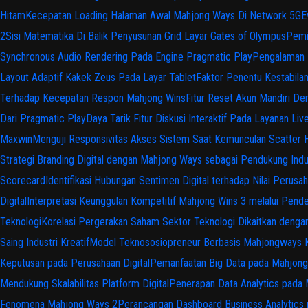
Hitam
Kecepatan Loading Halaman Awal Mahjong Ways Di Network 5G
E
2
Sisi Matematika Di Balik Penyusunan Grid Layar Gates of Olympus
Pemi
Synchronous Audio Rendering Pada Engine Pragmatic Play
Pengalaman 
Layout Adaptif Kakek Zeus Pada Layar Tablet
Faktor Penentu Kestabila
Terhadap Kecepatan Respon Mahjong Wins
Fitur Reset Akun Mandiri D
Dari Pragmatic Play
Daya Tarik Fitur Diskusi Interaktif Pada Layanan Liv
Maxwin
Menguji Responsivitas Akses Sistem Saat Kemunculan Scatter 
Strategi Branding Digital dengan Mahjong Ways sebagai Pendukung Indus
Scorecard
Identifikasi Hubungan Sentimen Digital terhadap Nilai Perusah
Digital
Interpretasi Keunggulan Kompetitif Mahjong Wins 3 melalui Pende
Teknologi
Korelasi Pergerakan Saham Sektor Teknologi Dikaitkan dengan 
Saing Industri Kreatif
Model Teknososiopreneur Berbasis Mahjongways Ka
Keputusan pada Perusahaan Digital
Pemanfaatan Big Data pada Mahjong K
Mendukung Skalabilitas Platform Digital
Penerapan Data Analytics pada 
Fenomena Mahjong Ways 2
Perancangan Dashboard Business Analytic