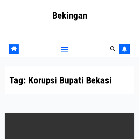
Skip
Bekingan
to
content
Mengungkap Praktik Tersembunyi dan Kekuasaan Gelap
Tag:
Korupsi Bupati Bekasi