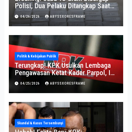
Polisi, Dua Pelaku Ditangkap Saat
Operasi Berlangsung Di Tempat
04/26/2026
ABYSSXORESFRAME
Politik & Kebijakan Publik
Terungkap! KPK Usulkan Lembaga
Pengawasan Ketat Kader Parpol, Ini
Alasannya
04/25/2026
ABYSSXORESFRAME
Skandal & Kasus Tersembunyi