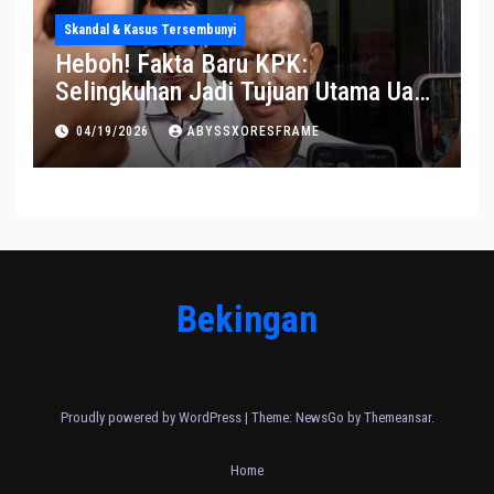
Skandal & Kasus Tersembunyi
Heboh! Fakta Baru KPK:
Selingkuhan Jadi Tujuan Utama Uang
Korupsi
04/19/2026
ABYSSXORESFRAME
Bekingan
Proudly powered by WordPress
|
Theme:
NewsGo
by
Themeansar
.
Home