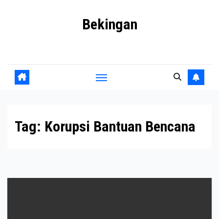
Skip
Bekingan
to
content
Mengungkap Praktik Tersembunyi dan Kekuasaan Gelap
Tag:
Korupsi Bantuan Bencana