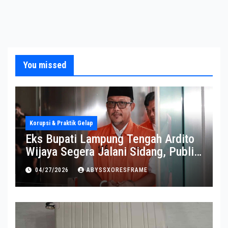
You missed
Korupsi & Praktik Gelap
Eks Bupati Lampung Tengah Ardito
Wijaya Segera Jalani Sidang, Publik
Soroti Perkembangannya
04/27/2026
ABYSSXORESFRAME