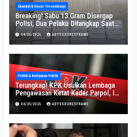
Skandal & Kasus Tersembunyi
Breaking! Sabu 13 Gram Disergap
Polisi, Dua Pelaku Ditangkap Saat
Operasi Berlangsung Di Tempat
04/26/2026
ABYSSXORESFRAME
Politik & Kebijakan Publik
Terungkap! KPK Usulkan Lembaga
Pengawasan Ketat Kader Parpol, Ini
Alasannya
04/25/2026
ABYSSXORESFRAME