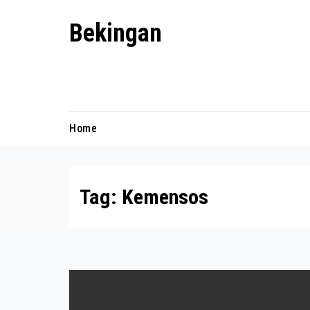
Skip
Bekingan
to
content
Mengungkap Praktik Tersembunyi
dan Kekuasaan Gelap
Home
Tag:
Kemensos