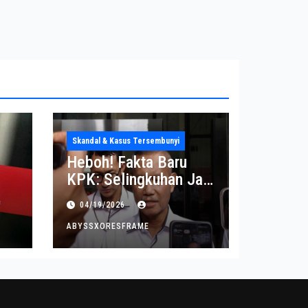
Skandal & Kasus Tersembunyi
Heboh! Fakta Baru
KPK: Selingkuhan Jadi
Tujuan Utama Uang
04/19/2026
Korupsi
ABYSSXORESFRAME