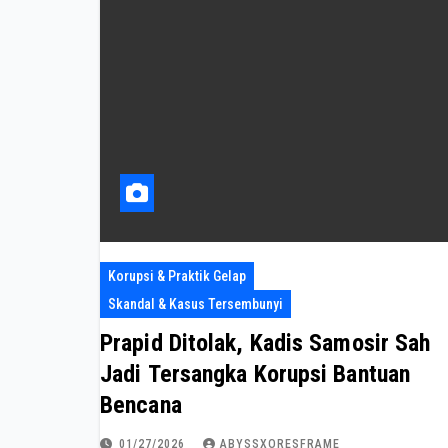
Korupsi & Praktik Gelap
Skandal & Kasus Tersembunyi
Prapid Ditolak, Kadis Samosir Sah
Jadi Tersangka Korupsi Bantuan
Bencana
01/27/2026
ABYSSXORESFRAME