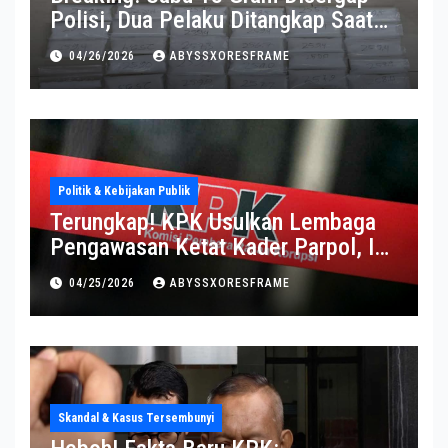
Polisi, Dua Pelaku Ditangkap Saat
Operasi Berlangsung Di Tempat
04/26/2026
ABYSSXORESFRAME
Politik & Kebijakan Publik
Terungkap! KPK Usulkan Lembaga
Pengawasan Ketat Kader Parpol, Ini
Alasannya
04/25/2026
ABYSSXORESFRAME
Skandal & Kasus Tersembunyi