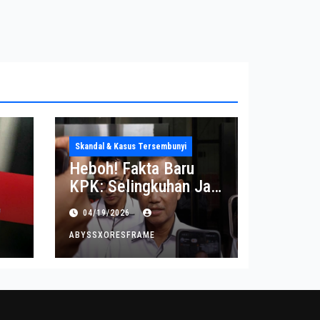
Skandal & Kasus Tersembunyi
Heboh! Fakta Baru
KPK: Selingkuhan Jadi
Tujuan Utama Uang
04/19/2026
Korupsi
ABYSSXORESFRAME