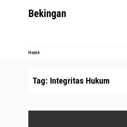
Skip
Bekingan
to
content
Mengungkap Praktik Tersembunyi
dan Kekuasaan Gelap
Home
Tag:
Integritas Hukum