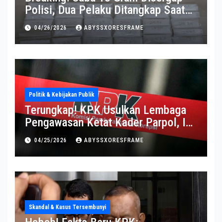
Polisi, Dua Pelaku Ditangkap Saat
Operasi Berlangsung Di Tempat
04/26/2026
ABYSSXORESFRAME
Politik & Kebijakan Publik
Terungkap! KPK Usulkan Lembaga
Pengawasan Ketat Kader Parpol, Ini
Alasannya
04/25/2026
ABYSSXORESFRAME
Skandal & Kasus Tersembunyi