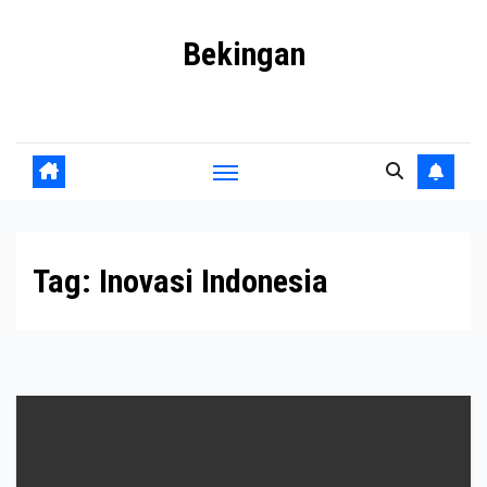
Skip
Bekingan
to
content
Mengungkap Praktik Tersembunyi dan Kekuasaan Gelap
Tag:
Inovasi Indonesia