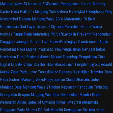
Mahjong Ways Di Network 5G
Evaluasi Penggunaan Sistem Memory
Cache Pada Platform Mahjong Wins
Kriteria Perangkat Handphone Yang
Kompatibel Dengan Mahjong Ways 2
Sisi Matematika Di Balik
Penyusunan Grid Layar Gates of Olympus
Pemilihan Skema Warna
Kontras Tinggi Pada Antarmuka PG Soft
Langkah Preventif Menghadapi
Gangguan Jaringan Server Live Kasino
Pentingnya Synchronous Audio
Rendering Pada Engine Pragmatic Play
Pengalaman Navigasi Bebas
Hambatan Demi Efisiensi Akses Maxwin
Teknologi Pengolahan Citra
Digital Di Balik Visual Scatter Hitam
Kesesuaian Tampilan Layout Adaptif
Kakek Zeus Pada Layar Tablet
Faktor Penentu Kestabilan Transfer Data
Pada Sistem Mahjong Ways
Penyimpanan Cloud Otomatis Untuk
Menjaga Data Mahjong Ways 2
Tingkat Kepuasan Pengguna Terhadap
Kecepatan Respon Mahjong Wins
Fitur Reset Akun Mandiri Demi
Keamanan Akses Gates of Olympus
Inovasi Integrasi Antarmuka
Pengguna Pada Sistem PG Soft
Meneliti Keunggulan Struktur Kode