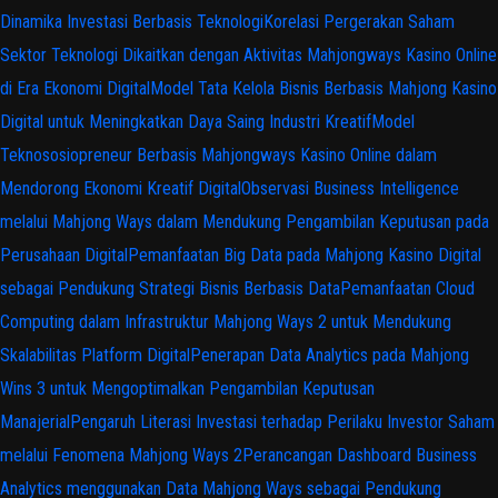
Dinamika Investasi Berbasis Teknologi
Korelasi Pergerakan Saham
Sektor Teknologi Dikaitkan dengan Aktivitas Mahjongways Kasino Online
di Era Ekonomi Digital
Model Tata Kelola Bisnis Berbasis Mahjong Kasino
Digital untuk Meningkatkan Daya Saing Industri Kreatif
Model
Teknososiopreneur Berbasis Mahjongways Kasino Online dalam
Mendorong Ekonomi Kreatif Digital
Observasi Business Intelligence
melalui Mahjong Ways dalam Mendukung Pengambilan Keputusan pada
Perusahaan Digital
Pemanfaatan Big Data pada Mahjong Kasino Digital
sebagai Pendukung Strategi Bisnis Berbasis Data
Pemanfaatan Cloud
Computing dalam Infrastruktur Mahjong Ways 2 untuk Mendukung
Skalabilitas Platform Digital
Penerapan Data Analytics pada Mahjong
Wins 3 untuk Mengoptimalkan Pengambilan Keputusan
Manajerial
Pengaruh Literasi Investasi terhadap Perilaku Investor Saham
melalui Fenomena Mahjong Ways 2
Perancangan Dashboard Business
Analytics menggunakan Data Mahjong Ways sebagai Pendukung