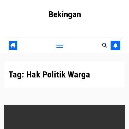
Skip
Bekingan
to
content
Mengungkap Praktik Tersembunyi dan Kekuasaan Gelap
Tag:
Hak Politik Warga