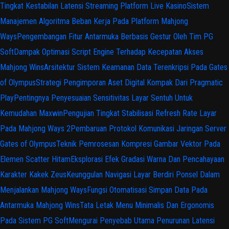
Tingkat Kestabilan Latensi Streaming Platform Live Kasino
Sistem
Manajemen Algoritma Beban Kerja Pada Platform Mahjong
Ways
Pengembangan Fitur Antarmuka Berbasis Gestur Oleh Tim PG
Soft
Dampak Optimasi Script Engine Terhadap Kecepatan Akses
Mahjong Wins
Arsitektur Sistem Keamanan Data Terenkripsi Pada Gates
of Olympus
Strategi Pengimporan Aset Digital Kompak Dari Pragmatic
Play
Pentingnya Penyesuaian Sensitivitas Layar Sentuh Untuk
Kemudahan Maxwin
Pengujian Tingkat Stabilisasi Refresh Rate Layar
Pada Mahjong Ways 2
Pembaruan Protokol Komunikasi Jaringan Server
Gates of Olympus
Teknik Pemrosesan Kompresi Gambar Vektor Pada
Elemen Scatter Hitam
Eksplorasi Efek Gradasi Warna Dan Pencahayaan
Karakter Kakek Zeus
Keunggulan Navigasi Layar Berdiri Ponsel Dalam
Menjalankan Mahjong Ways
Fungsi Otomatisasi Simpan Data Pada
Antarmuka Mahjong Wins
Tata Letak Menu Minimalis Dan Ergonomis
Pada Sistem PG Soft
Mengurai Penyebab Utama Penurunan Latensi