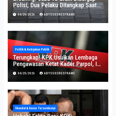
Polisi, Dua Pelaku Ditangkap Saat
Operasi Berlangsung Di Tempat
04/26/2026
ABYSSXORESFRAME
Politik & Kebijakan Publik
Terungkap! KPK Usulkan Lembaga
Pengawasan Ketat Kader Parpol, Ini
Alasannya
04/25/2026
ABYSSXORESFRAME
Skandal & Kasus Tersembunyi