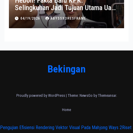
Heboh! Fakta Baru KPK:
Selingkuhan Jadi Tujuan Utama Uang
Korupsi
04/19/2026
ABYSSXORESFRAME
Bekingan
Proudly powered by WordPress
|
Theme:
NewsGo
by
Themeansar
.
Home
Pengujian Efisiensi Rendering Vektor Visual Pada Mahjong Ways 2
Riset