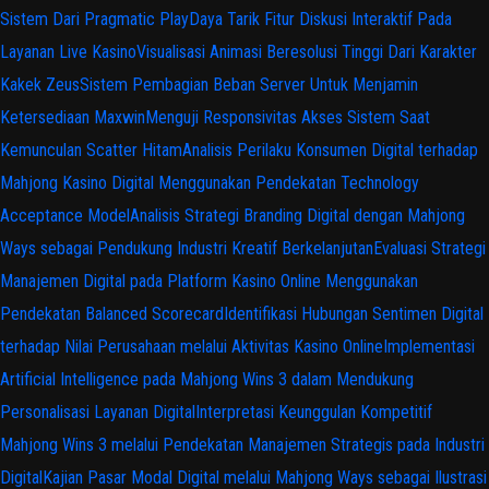
Sistem Dari Pragmatic Play
Daya Tarik Fitur Diskusi Interaktif Pada
Layanan Live Kasino
Visualisasi Animasi Beresolusi Tinggi Dari Karakter
Kakek Zeus
Sistem Pembagian Beban Server Untuk Menjamin
Ketersediaan Maxwin
Menguji Responsivitas Akses Sistem Saat
Kemunculan Scatter Hitam
Analisis Perilaku Konsumen Digital terhadap
Mahjong Kasino Digital Menggunakan Pendekatan Technology
Acceptance Model
Analisis Strategi Branding Digital dengan Mahjong
Ways sebagai Pendukung Industri Kreatif Berkelanjutan
Evaluasi Strategi
Manajemen Digital pada Platform Kasino Online Menggunakan
Pendekatan Balanced Scorecard
Identifikasi Hubungan Sentimen Digital
terhadap Nilai Perusahaan melalui Aktivitas Kasino Online
Implementasi
Artificial Intelligence pada Mahjong Wins 3 dalam Mendukung
Personalisasi Layanan Digital
Interpretasi Keunggulan Kompetitif
Mahjong Wins 3 melalui Pendekatan Manajemen Strategis pada Industri
Digital
Kajian Pasar Modal Digital melalui Mahjong Ways sebagai Ilustrasi