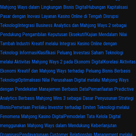
Mahjong Ways dalam Lingkungan Bisnis Digital
Hubungan Kapitalisasi
Pasar dengan Inovasi Layanan Kasino Online di Tengah Disrupsi
Teknologi
Integrasi Business Analytics dan Mahjong Ways 2 sebagai
Pendukung Pengambilan Keputusan Eksekutif
Kajian Mendalam Nilai
Tambah Industri Kreatif melalui Integrasi Kasino Online dengan
Teknologi Informasi
Klasifikasi Peluang Investasi Saham Teknologi
melalui Aktivitas Mahjong Ways 2 pada Ekonomi Digital
Korelasi Aktivitas
Ekonomi Kreatif dan Mahjong Ways terhadap Peluang Bisnis Berbasis
Teknologi
Optimalisasi Nilai Perusahaan Digital melalui Mahjong Ways
dengan Pendekatan Manajemen Berbasis Data
Pemanfaatan Predictive
Analytics Berbasis Mahjong Wins 3 sebagai Dasar Penyusunan Strategi
Bisnis
Pemetaan Perilaku Investor terhadap Emiten Teknologi melalui
Fenomena Mahjong Kasino Digital
Pemodelan Tata Kelola Digital
menggunakan Mahjong Ways dalam Mendukung Keberlanjutan
Organisasi
Pendayagunaan Customer Relationship Management melalui