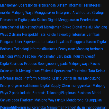
Manajemen Operasional
Perancangan Sistem Informasi Terintegrasi
melalui Mahjong Ways Menggunakan Enterprise Architecture
Strategi
Pemasaran Digital pada Kasino Digital Menggunakan Pendekatan
Omnichannel Marketing
Studi Manajemen Risiko Digital melalui Mahjong
Ways 2 dalam Perspektif Tata Kelola Teknologi Informasi
Verifikasi
Pengaruh User Experience terhadap Loyalitas Pengguna Kasino Digital
Berbasis Teknologi Informasi
Business Ecosystem Mapping berbasis
Mahjong Wins 3 sebagai Pendekatan Baru pada Industri Kreatif
Digital
Business Process Reengineering pada Mahjongways Kasino
Online untuk Meningkatkan Efisiensi Operasional
Efektivitas Tata Kelola
Informasi pada Platform Mahjong Kasino Digital dalam Mendukung
Kinerja Organisasi
Efisiensi Digital Supply Chain menggunakan Mahjong
Ways 2 pada Industri Berbasis Teknologi
Eksplorasi Business Model
Canvas pada Platform Mahjong Ways untuk Mendorong Keunggulan
Kompetitif
Formulasi Kerangka Manajemen Pengetahuan menggunakan