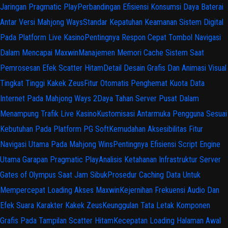
Jaringan Pragmatic Play
Perbandingan Efisiensi Konsumsi Daya Baterai
Antar Versi Mahjong Ways
Standar Kepatuhan Keamanan Sistem Digital
Pada Platform Live Kasino
Pentingnya Respon Cepat Tombol Navigasi
Dalam Mencapai Maxwin
Manajemen Memori Cache Sistem Saat
Pemrosesan Efek Scatter Hitam
Detail Desain Grafis Dan Animasi Visual
Tingkat Tinggi Kakek Zeus
Fitur Otomatis Penghemat Kuota Data
Internet Pada Mahjong Ways 2
Daya Tahan Server Pusat Dalam
Menampung Trafik Live Kasino
Kustomisasi Antarmuka Pengguna Sesuai
Kebutuhan Pada Platform PG Soft
Kemudahan Aksesibilitas Fitur
Navigasi Utama Pada Mahjong Wins
Pentingnya Efisiensi Script Engine
Utama Garapan Pragmatic Play
Analisis Ketahanan Infrastruktur Server
Gates of Olympus Saat Jam Sibuk
Prosedur Caching Data Untuk
Mempercepat Loading Akses Maxwin
Kejernihan Frekuensi Audio Dan
Efek Suara Karakter Kakek Zeus
Keunggulan Tata Letak Komponen
Grafis Pada Tampilan Scatter Hitam
Kecepatan Loading Halaman Awal