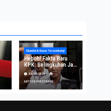
Skandal & Kasus Tersembunyi
Heboh! Fakta Baru
KPK: Selingkuhan Jadi
Tujuan Utama Uang
04/19/2026
Korupsi
ABYSSXORESFRAME