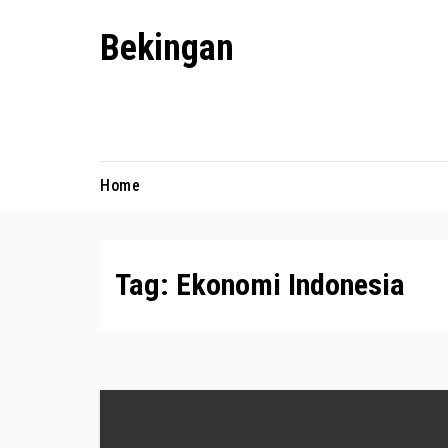
Skip
Bekingan
to
content
Mengungkap Praktik Tersembunyi
dan Kekuasaan Gelap
Home
Tag:
Ekonomi Indonesia