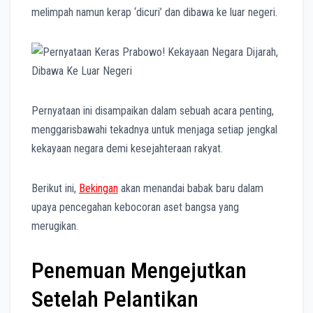
b
s
e
g
e
e
melimpah namun kerap ‘dicuri’ dan dibawa ke luar negeri.
o
A
r
n
o
p
a
g
k
p
m
e
r
Pernyataan ini disampaikan dalam sebuah acara penting,
menggarisbawahi tekadnya untuk menjaga setiap jengkal
kekayaan negara demi kesejahteraan rakyat.
Berikut ini,
Bekingan
akan menandai babak baru dalam
upaya pencegahan kebocoran aset bangsa yang
merugikan.
Penemuan Mengejutkan
Setelah Pelantikan