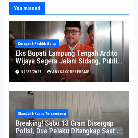
You missed
Korupsi & Praktik Gelap
Eks Bupati Lampung Tengah Ardito
Wijaya Segera Jalani Sidang, Publik
Soroti Perkembangannya
04/27/2026
ABYSSXORESFRAME
Skandal & Kasus Tersembunyi
Breaking! Sabu 13 Gram Disergap
Polisi, Dua Pelaku Ditangkap Saat