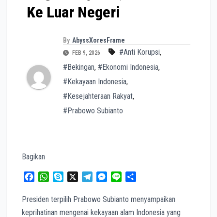
Ke Luar Negeri
By
AbyssXoresFrame
#Anti Korupsi
,
FEB 9, 2026
#Bekingan
,
#Ekonomi Indonesia
,
#Kekayaan Indonesia
,
#Kesejahteraan Rakyat
,
#Prabowo Subianto
Bagikan
F
W
S
X
T
M
L
S
a
h
k
e
e
i
h
c
a
y
l
s
n
a
Presiden terpilih Prabowo Subianto menyampaikan
e
t
p
e
s
e
r
keprihatinan mengenai kekayaan alam Indonesia yang