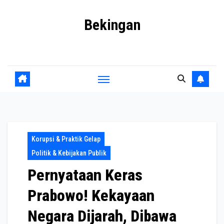
Skip
Bekingan
to
content
Mengungkap Praktik Tersembunyi dan Kekuasaan Gelap
Korupsi & Praktik Gelap
Politik & Kebijakan Publik
Pernyataan Keras
Prabowo! Kekayaan
Negara Dijarah, Dibawa