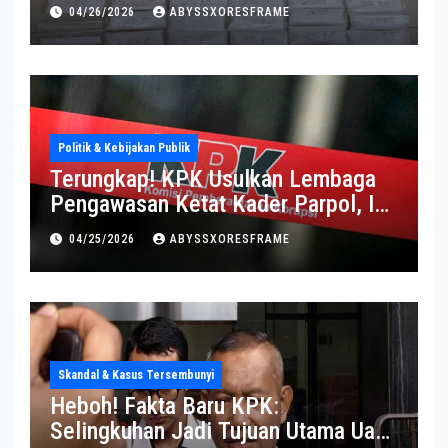
Operasi Berlangsung Di Tempat
04/26/2026
ABYSSXORESFRAME
Politik & Kebijakan Publik
Terungkap! KPK Usulkan Lembaga
Pengawasan Ketat Kader Parpol, Ini
Alasannya
04/25/2026
ABYSSXORESFRAME
Skandal & Kasus Tersembunyi
Heboh! Fakta Baru KPK:
Selingkuhan Jadi Tujuan Utama Uang