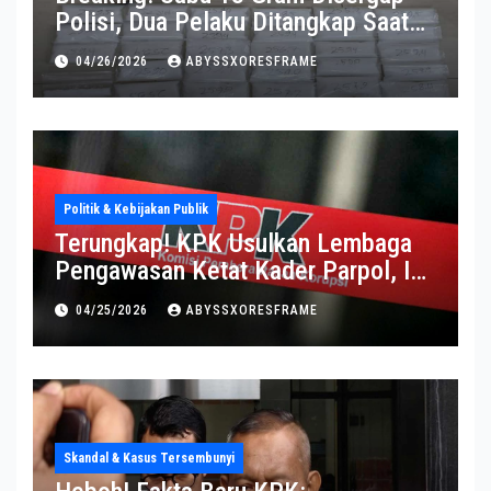
Polisi, Dua Pelaku Ditangkap Saat
Operasi Berlangsung Di Tempat
04/26/2026
ABYSSXORESFRAME
Politik & Kebijakan Publik
Terungkap! KPK Usulkan Lembaga
Pengawasan Ketat Kader Parpol, Ini
Alasannya
04/25/2026
ABYSSXORESFRAME
Skandal & Kasus Tersembunyi