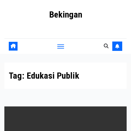
Skip
Bekingan
to
content
Mengungkap Praktik Tersembunyi dan Kekuasaan Gelap
Tag:
Edukasi Publik