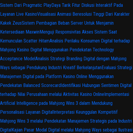
Sistem Dari Pragmatic Play
Daya Tarik Fitur Diskusi Interaktif Pada
Layanan Live Kasino
Visualisasi Animasi Beresolusi Tinggi Dari Karakter
Kakek Zeus
Sistem Pembagian Beban Server Untuk Menjamin
Ketersediaan Maxwin
Menguji Responsivitas Akses Sistem Saat
Kemunculan Scatter Hitam
Analisis Perilaku Konsumen Digital terhadap
Mahjong Kasino Digital Menggunakan Pendekatan Technology
Acceptance Model
Analisis Strategi Branding Digital dengan Mahjong
Ways sebagai Pendukung Industri Kreatif Berkelanjutan
Evaluasi Strategi
Manajemen Digital pada Platform Kasino Online Menggunakan
Pendekatan Balanced Scorecard
Identifikasi Hubungan Sentimen Digital
terhadap Nilai Perusahaan melalui Aktivitas Kasino Online
Implementasi
Artificial Intelligence pada Mahjong Wins 3 dalam Mendukung
Personalisasi Layanan Digital
Interpretasi Keunggulan Kompetitif
Mahjong Wins 3 melalui Pendekatan Manajemen Strategis pada Industri
Digital
Kajian Pasar Modal Digital melalui Mahjong Ways sebagai Ilustrasi