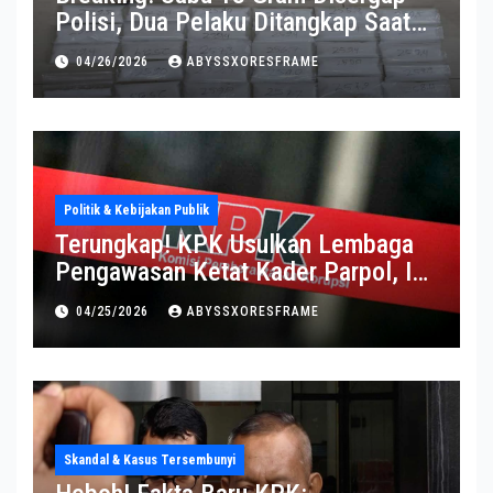
Polisi, Dua Pelaku Ditangkap Saat
Operasi Berlangsung Di Tempat
04/26/2026
ABYSSXORESFRAME
Politik & Kebijakan Publik
Terungkap! KPK Usulkan Lembaga
Pengawasan Ketat Kader Parpol, Ini
Alasannya
04/25/2026
ABYSSXORESFRAME
Skandal & Kasus Tersembunyi