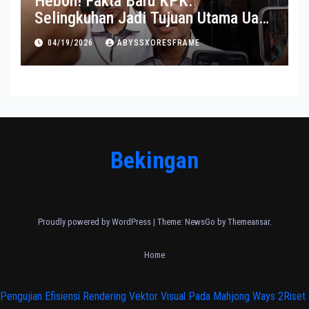
Heboh! Fakta Baru KPK:
Selingkuhan Jadi Tujuan Utama Uang
Korupsi
04/19/2026
ABYSSXORESFRAME
Bekingan
Proudly powered by WordPress
|
Theme:
NewsGo
by
Themeansar
.
Home
Pengujian Efisiensi Rendering Vektor Visual Pada Mahjong Ways 2
Riset