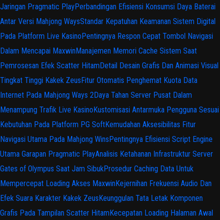
Jaringan Pragmatic Play
Perbandingan Efisiensi Konsumsi Daya Baterai
Antar Versi Mahjong Ways
Standar Kepatuhan Keamanan Sistem Digital
Pada Platform Live Kasino
Pentingnya Respon Cepat Tombol Navigasi
Dalam Mencapai Maxwin
Manajemen Memori Cache Sistem Saat
Pemrosesan Efek Scatter Hitam
Detail Desain Grafis Dan Animasi Visual
Tingkat Tinggi Kakek Zeus
Fitur Otomatis Penghemat Kuota Data
Internet Pada Mahjong Ways 2
Daya Tahan Server Pusat Dalam
Menampung Trafik Live Kasino
Kustomisasi Antarmuka Pengguna Sesuai
Kebutuhan Pada Platform PG Soft
Kemudahan Aksesibilitas Fitur
Navigasi Utama Pada Mahjong Wins
Pentingnya Efisiensi Script Engine
Utama Garapan Pragmatic Play
Analisis Ketahanan Infrastruktur Server
Gates of Olympus Saat Jam Sibuk
Prosedur Caching Data Untuk
Mempercepat Loading Akses Maxwin
Kejernihan Frekuensi Audio Dan
Efek Suara Karakter Kakek Zeus
Keunggulan Tata Letak Komponen
Grafis Pada Tampilan Scatter Hitam
Kecepatan Loading Halaman Awal