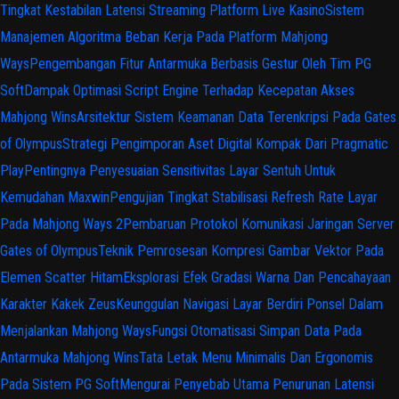
Tingkat Kestabilan Latensi Streaming Platform Live Kasino
Sistem
Manajemen Algoritma Beban Kerja Pada Platform Mahjong
Ways
Pengembangan Fitur Antarmuka Berbasis Gestur Oleh Tim PG
Soft
Dampak Optimasi Script Engine Terhadap Kecepatan Akses
Mahjong Wins
Arsitektur Sistem Keamanan Data Terenkripsi Pada Gates
of Olympus
Strategi Pengimporan Aset Digital Kompak Dari Pragmatic
Play
Pentingnya Penyesuaian Sensitivitas Layar Sentuh Untuk
Kemudahan Maxwin
Pengujian Tingkat Stabilisasi Refresh Rate Layar
Pada Mahjong Ways 2
Pembaruan Protokol Komunikasi Jaringan Server
Gates of Olympus
Teknik Pemrosesan Kompresi Gambar Vektor Pada
Elemen Scatter Hitam
Eksplorasi Efek Gradasi Warna Dan Pencahayaan
Karakter Kakek Zeus
Keunggulan Navigasi Layar Berdiri Ponsel Dalam
Menjalankan Mahjong Ways
Fungsi Otomatisasi Simpan Data Pada
Antarmuka Mahjong Wins
Tata Letak Menu Minimalis Dan Ergonomis
Pada Sistem PG Soft
Mengurai Penyebab Utama Penurunan Latensi