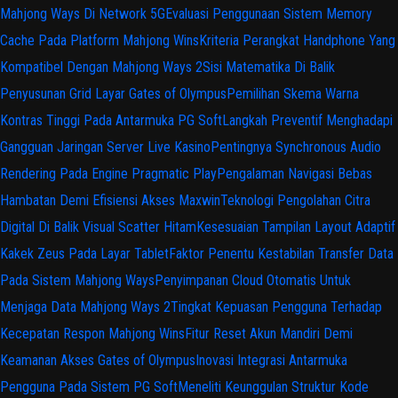
Mahjong Ways Di Network 5G
Evaluasi Penggunaan Sistem Memory
Cache Pada Platform Mahjong Wins
Kriteria Perangkat Handphone Yang
Kompatibel Dengan Mahjong Ways 2
Sisi Matematika Di Balik
Penyusunan Grid Layar Gates of Olympus
Pemilihan Skema Warna
Kontras Tinggi Pada Antarmuka PG Soft
Langkah Preventif Menghadapi
Gangguan Jaringan Server Live Kasino
Pentingnya Synchronous Audio
Rendering Pada Engine Pragmatic Play
Pengalaman Navigasi Bebas
Hambatan Demi Efisiensi Akses Maxwin
Teknologi Pengolahan Citra
Digital Di Balik Visual Scatter Hitam
Kesesuaian Tampilan Layout Adaptif
Kakek Zeus Pada Layar Tablet
Faktor Penentu Kestabilan Transfer Data
Pada Sistem Mahjong Ways
Penyimpanan Cloud Otomatis Untuk
Menjaga Data Mahjong Ways 2
Tingkat Kepuasan Pengguna Terhadap
Kecepatan Respon Mahjong Wins
Fitur Reset Akun Mandiri Demi
Keamanan Akses Gates of Olympus
Inovasi Integrasi Antarmuka
Pengguna Pada Sistem PG Soft
Meneliti Keunggulan Struktur Kode