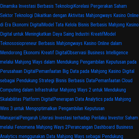
Dinamika Investasi Berbasis Teknologi
Korelasi Pergerakan Saham
Sektor Teknologi Dikaitkan dengan Aktivitas Mahjongways Kasino Online
di Era Ekonomi Digital
Model Tata Kelola Bisnis Berbasis Mahjong Kasino
Digital untuk Meningkatkan Daya Saing Industri Kreatif
Model
Teknososiopreneur Berbasis Mahjongways Kasino Online dalam
Mendorong Ekonomi Kreatif Digital
Observasi Business Intelligence
melalui Mahjong Ways dalam Mendukung Pengambilan Keputusan pada
Perusahaan Digital
Pemanfaatan Big Data pada Mahjong Kasino Digital
sebagai Pendukung Strategi Bisnis Berbasis Data
Pemanfaatan Cloud
Computing dalam Infrastruktur Mahjong Ways 2 untuk Mendukung
Skalabilitas Platform Digital
Penerapan Data Analytics pada Mahjong
Wins 3 untuk Mengoptimalkan Pengambilan Keputusan
Manajerial
Pengaruh Literasi Investasi terhadap Perilaku Investor Saham
melalui Fenomena Mahjong Ways 2
Perancangan Dashboard Business
Analytics menggunakan Data Mahjong Ways sebagai Pendukung