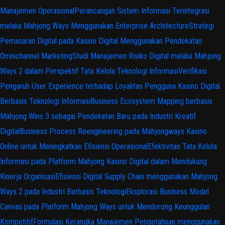
Manajemen Operasional
Perancangan Sistem Informasi Terintegrasi
melalui Mahjong Ways Menggunakan Enterprise Architecture
Strategi
Pemasaran Digital pada Kasino Digital Menggunakan Pendekatan
Omnichannel Marketing
Studi Manajemen Risiko Digital melalui Mahjong
Ways 2 dalam Perspektif Tata Kelola Teknologi Informasi
Verifikasi
Pengaruh User Experience terhadap Loyalitas Pengguna Kasino Digital
Berbasis Teknologi Informasi
Business Ecosystem Mapping berbasis
Mahjong Wins 3 sebagai Pendekatan Baru pada Industri Kreatif
Digital
Business Process Reengineering pada Mahjongways Kasino
Online untuk Meningkatkan Efisiensi Operasional
Efektivitas Tata Kelola
Informasi pada Platform Mahjong Kasino Digital dalam Mendukung
Kinerja Organisasi
Efisiensi Digital Supply Chain menggunakan Mahjong
Ways 2 pada Industri Berbasis Teknologi
Eksplorasi Business Model
Canvas pada Platform Mahjong Ways untuk Mendorong Keunggulan
Kompetitif
Formulasi Kerangka Manajemen Pengetahuan menggunakan