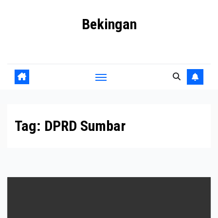
Skip
Bekingan
to
content
Mengungkap Praktik Tersembunyi dan Kekuasaan Gelap
Tag:
DPRD Sumbar