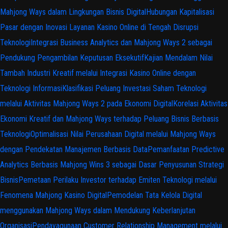
Mahjong Ways dalam Lingkungan Bisnis Digital
Hubungan Kapitalisasi
Pasar dengan Inovasi Layanan Kasino Online di Tengah Disrupsi
Teknologi
Integrasi Business Analytics dan Mahjong Ways 2 sebagai
Pendukung Pengambilan Keputusan Eksekutif
Kajian Mendalam Nilai
Tambah Industri Kreatif melalui Integrasi Kasino Online dengan
Teknologi Informasi
Klasifikasi Peluang Investasi Saham Teknologi
melalui Aktivitas Mahjong Ways 2 pada Ekonomi Digital
Korelasi Aktivitas
Ekonomi Kreatif dan Mahjong Ways terhadap Peluang Bisnis Berbasis
Teknologi
Optimalisasi Nilai Perusahaan Digital melalui Mahjong Ways
dengan Pendekatan Manajemen Berbasis Data
Pemanfaatan Predictive
Analytics Berbasis Mahjong Wins 3 sebagai Dasar Penyusunan Strategi
Bisnis
Pemetaan Perilaku Investor terhadap Emiten Teknologi melalui
Fenomena Mahjong Kasino Digital
Pemodelan Tata Kelola Digital
menggunakan Mahjong Ways dalam Mendukung Keberlanjutan
Organisasi
Pendayagunaan Customer Relationship Management melalui