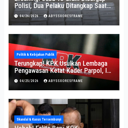
Polisi, Dua Pelaku Ditangkap Saat
Operasi Berlangsung Di Tempat
04/26/2026
ABYSSXORESFRAME
Politik & Kebijakan Publik
Terungkap! KPK Usulkan Lembaga
Pengawasan Ketat Kader Parpol, Ini
Alasannya
04/25/2026
ABYSSXORESFRAME
Skandal & Kasus Tersembunyi