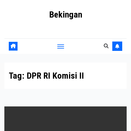
Skip
Bekingan
to
content
Mengungkap Praktik Tersembunyi dan Kekuasaan Gelap
Tag:
DPR RI Komisi II