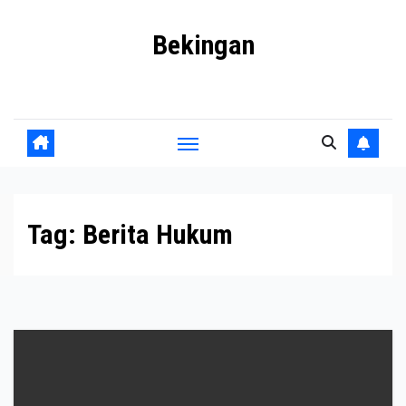
Skip
Bekingan
to
content
Mengungkap Praktik Tersembunyi dan Kekuasaan Gelap
Tag:
Berita Hukum