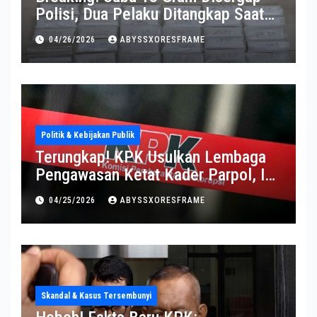
Polisi, Dua Pelaku Ditangkap Saat
Operasi Berlangsung Di Tempat
04/26/2026
ABYSSXORESFRAME
Politik & Kebijakan Publik
Terungkap! KPK Usulkan Lembaga
Pengawasan Ketat Kader Parpol, Ini
Alasannya
04/25/2026
ABYSSXORESFRAME
Skandal & Kasus Tersembunyi