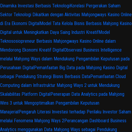
Dinamika Investasi Berbasis Teknologi
Korelasi Pergerakan Saham
Sektor Teknologi Dikaitkan dengan Aktivitas Mahjongways Kasino Online
di Era Ekonomi Digital
Model Tata Kelola Bisnis Berbasis Mahjong Kasino
Digital untuk Meningkatkan Daya Saing Industri Kreatif
Model
Teknososiopreneur Berbasis Mahjongways Kasino Online dalam
Mendorong Ekonomi Kreatif Digital
Observasi Business Intelligence
melalui Mahjong Ways dalam Mendukung Pengambilan Keputusan pada
Perusahaan Digital
Pemanfaatan Big Data pada Mahjong Kasino Digital
sebagai Pendukung Strategi Bisnis Berbasis Data
Pemanfaatan Cloud
Computing dalam Infrastruktur Mahjong Ways 2 untuk Mendukung
Skalabilitas Platform Digital
Penerapan Data Analytics pada Mahjong
Wins 3 untuk Mengoptimalkan Pengambilan Keputusan
Manajerial
Pengaruh Literasi Investasi terhadap Perilaku Investor Saham
melalui Fenomena Mahjong Ways 2
Perancangan Dashboard Business
Analytics menggunakan Data Mahjong Ways sebagai Pendukung