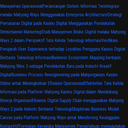
Manajemen Operasional
Perancangan Sistem Informasi Terintegrasi
melalui Mahjong Ways Menggunakan Enterprise Architecture
Strategi
Pemasaran Digital pada Kasino Digital Menggunakan Pendekatan
Omnichannel Marketing
Studi Manajemen Risiko Digital melalui Mahjong
Ways 2 dalam Perspektif Tata Kelola Teknologi Informasi
Verifikasi
Pengaruh User Experience terhadap Loyalitas Pengguna Kasino Digital
Berbasis Teknologi Informasi
Business Ecosystem Mapping berbasis
Mahjong Wins 3 sebagai Pendekatan Baru pada Industri Kreatif
Digital
Business Process Reengineering pada Mahjongways Kasino
Online untuk Meningkatkan Efisiensi Operasional
Efektivitas Tata Kelola
Informasi pada Platform Mahjong Kasino Digital dalam Mendukung
Kinerja Organisasi
Efisiensi Digital Supply Chain menggunakan Mahjong
Ways 2 pada Industri Berbasis Teknologi
Eksplorasi Business Model
Canvas pada Platform Mahjong Ways untuk Mendorong Keunggulan
Kompetitif
Formulasi Kerangka Manajemen Pengetahuan menggunakan