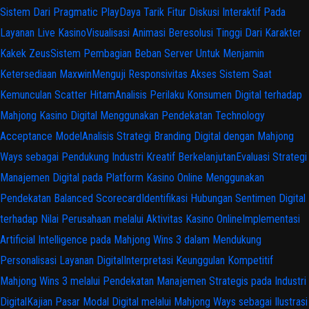
Sistem Dari Pragmatic Play
Daya Tarik Fitur Diskusi Interaktif Pada
Layanan Live Kasino
Visualisasi Animasi Beresolusi Tinggi Dari Karakter
Kakek Zeus
Sistem Pembagian Beban Server Untuk Menjamin
Ketersediaan Maxwin
Menguji Responsivitas Akses Sistem Saat
Kemunculan Scatter Hitam
Analisis Perilaku Konsumen Digital terhadap
Mahjong Kasino Digital Menggunakan Pendekatan Technology
Acceptance Model
Analisis Strategi Branding Digital dengan Mahjong
Ways sebagai Pendukung Industri Kreatif Berkelanjutan
Evaluasi Strategi
Manajemen Digital pada Platform Kasino Online Menggunakan
Pendekatan Balanced Scorecard
Identifikasi Hubungan Sentimen Digital
terhadap Nilai Perusahaan melalui Aktivitas Kasino Online
Implementasi
Artificial Intelligence pada Mahjong Wins 3 dalam Mendukung
Personalisasi Layanan Digital
Interpretasi Keunggulan Kompetitif
Mahjong Wins 3 melalui Pendekatan Manajemen Strategis pada Industri
Digital
Kajian Pasar Modal Digital melalui Mahjong Ways sebagai Ilustrasi