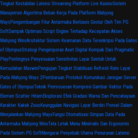
Tingkat Kestabilan Latensi Streaming Platform Live Kasino
Sistem
Manajemen Algoritma Beban Kerja Pada Platform Mahjong
Ways
Pengembangan Fitur Antarmuka Berbasis Gestur Oleh Tim PG
Soft
Dampak Optimasi Script Engine Terhadap Kecepatan Akses
Mahjong Wins
Arsitektur Sistem Keamanan Data Terenkripsi Pada Gates
of Olympus
Strategi Pengimporan Aset Digital Kompak Dari Pragmatic
Play
Pentingnya Penyesuaian Sensitivitas Layar Sentuh Untuk
Kemudahan Maxwin
Pengujian Tingkat Stabilisasi Refresh Rate Layar
Pada Mahjong Ways 2
Pembaruan Protokol Komunikasi Jaringan Server
Gates of Olympus
Teknik Pemrosesan Kompresi Gambar Vektor Pada
Elemen Scatter Hitam
Eksplorasi Efek Gradasi Warna Dan Pencahayaan
Karakter Kakek Zeus
Keunggulan Navigasi Layar Berdiri Ponsel Dalam
Menjalankan Mahjong Ways
Fungsi Otomatisasi Simpan Data Pada
Antarmuka Mahjong Wins
Tata Letak Menu Minimalis Dan Ergonomis
Pada Sistem PG Soft
Mengurai Penyebab Utama Penurunan Latensi