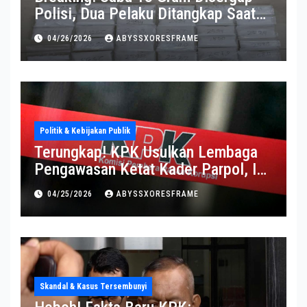
Polisi, Dua Pelaku Ditangkap Saat
Operasi Berlangsung Di Tempat
04/26/2026
ABYSSXORESFRAME
Politik & Kebijakan Publik
Terungkap! KPK Usulkan Lembaga
Pengawasan Ketat Kader Parpol, Ini
Alasannya
04/25/2026
ABYSSXORESFRAME
Skandal & Kasus Tersembunyi