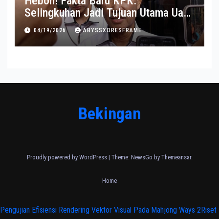
Heboh! Fakta Baru KPK:
Selingkuhan Jadi Tujuan Utama Uang
Korupsi
04/19/2026
ABYSSXORESFRAME
Bekingan
Proudly powered by WordPress
|
Theme:
NewsGo
by
Themeansar
.
Home
Pengujian Efisiensi Rendering Vektor Visual Pada Mahjong Ways 2
Riset