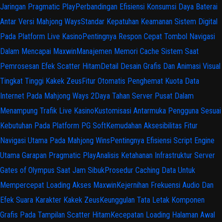
Jaringan Pragmatic Play
Perbandingan Efisiensi Konsumsi Daya Baterai
Antar Versi Mahjong Ways
Standar Kepatuhan Keamanan Sistem Digital
Pada Platform Live Kasino
Pentingnya Respon Cepat Tombol Navigasi
Dalam Mencapai Maxwin
Manajemen Memori Cache Sistem Saat
Pemrosesan Efek Scatter Hitam
Detail Desain Grafis Dan Animasi Visual
Tingkat Tinggi Kakek Zeus
Fitur Otomatis Penghemat Kuota Data
Internet Pada Mahjong Ways 2
Daya Tahan Server Pusat Dalam
Menampung Trafik Live Kasino
Kustomisasi Antarmuka Pengguna Sesuai
Kebutuhan Pada Platform PG Soft
Kemudahan Aksesibilitas Fitur
Navigasi Utama Pada Mahjong Wins
Pentingnya Efisiensi Script Engine
Utama Garapan Pragmatic Play
Analisis Ketahanan Infrastruktur Server
Gates of Olympus Saat Jam Sibuk
Prosedur Caching Data Untuk
Mempercepat Loading Akses Maxwin
Kejernihan Frekuensi Audio Dan
Efek Suara Karakter Kakek Zeus
Keunggulan Tata Letak Komponen
Grafis Pada Tampilan Scatter Hitam
Kecepatan Loading Halaman Awal