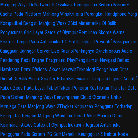
Mahjong Ways Di Network 5G
Evaluasi Penggunaan Sistem Memory
Cache Pada Platform Mahjong Wins
Kriteria Perangkat Handphone Yang
Kompatibel Dengan Mahjong Ways 2
Sisi Matematika Di Balik
Penyusunan Grid Layar Gates of Olympus
Pemilihan Skema Warna
Kontras Tinggi Pada Antarmuka PG Soft
Langkah Preventif Menghadapi
Gangguan Jaringan Server Live Kasino
Pentingnya Synchronous Audio
Rendering Pada Engine Pragmatic Play
Pengalaman Navigasi Bebas
Hambatan Demi Efisiensi Akses Maxwin
Teknologi Pengolahan Citra
Digital Di Balik Visual Scatter Hitam
Kesesuaian Tampilan Layout Adaptif
Kakek Zeus Pada Layar Tablet
Faktor Penentu Kestabilan Transfer Data
Pada Sistem Mahjong Ways
Penyimpanan Cloud Otomatis Untuk
Menjaga Data Mahjong Ways 2
Tingkat Kepuasan Pengguna Terhadap
Kecepatan Respon Mahjong Wins
Fitur Reset Akun Mandiri Demi
Keamanan Akses Gates of Olympus
Inovasi Integrasi Antarmuka
Pengguna Pada Sistem PG Soft
Meneliti Keunggulan Struktur Kode