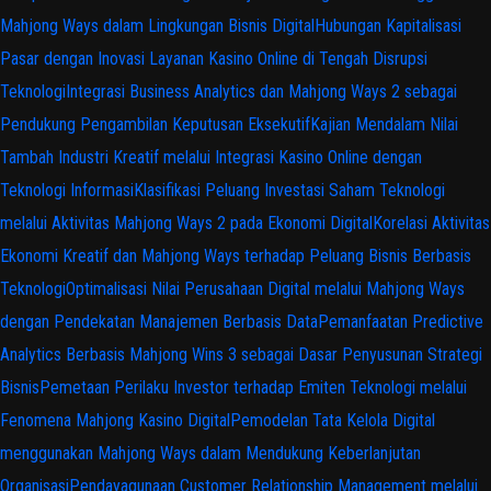
Mahjong Ways dalam Lingkungan Bisnis Digital
Hubungan Kapitalisasi
Pasar dengan Inovasi Layanan Kasino Online di Tengah Disrupsi
Teknologi
Integrasi Business Analytics dan Mahjong Ways 2 sebagai
Pendukung Pengambilan Keputusan Eksekutif
Kajian Mendalam Nilai
Tambah Industri Kreatif melalui Integrasi Kasino Online dengan
Teknologi Informasi
Klasifikasi Peluang Investasi Saham Teknologi
melalui Aktivitas Mahjong Ways 2 pada Ekonomi Digital
Korelasi Aktivitas
Ekonomi Kreatif dan Mahjong Ways terhadap Peluang Bisnis Berbasis
Teknologi
Optimalisasi Nilai Perusahaan Digital melalui Mahjong Ways
dengan Pendekatan Manajemen Berbasis Data
Pemanfaatan Predictive
Analytics Berbasis Mahjong Wins 3 sebagai Dasar Penyusunan Strategi
Bisnis
Pemetaan Perilaku Investor terhadap Emiten Teknologi melalui
Fenomena Mahjong Kasino Digital
Pemodelan Tata Kelola Digital
menggunakan Mahjong Ways dalam Mendukung Keberlanjutan
Organisasi
Pendayagunaan Customer Relationship Management melalui