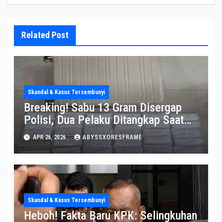
Related Post
Skandal & Kasus Tersembunyi
Breaking! Sabu 13 Gram Disergap
Polisi, Dua Pelaku Ditangkap Saat
Operasi Berlangsung Di Tempat
APR 26, 2026
ABYSSXORESFRAME
Skandal & Kasus Tersembunyi
Heboh! Fakta Baru KPK: Selingkuhan