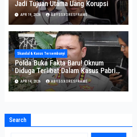
Jadi Tujuan Utama Uang Korupsi
APR 19, 2026
ABYSSXORESFRAME
Skandal & Kasus Tersembunyi
Polda Buka Fakta Baru! Oknum
Diduga Terlibat Dalam Kasus Pabrik
Narkoba Di Semarang
APR 14, 2026
ABYSSXORESFRAME
Search