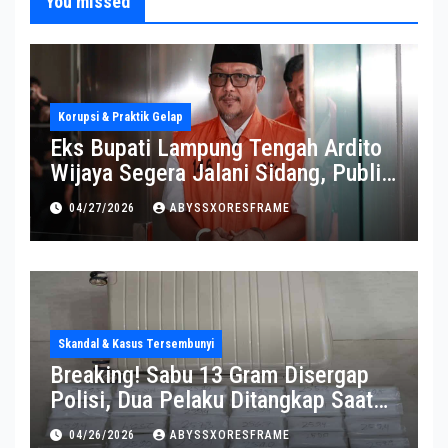
You missed
Korupsi & Praktik Gelap
Eks Bupati Lampung Tengah Ardito
Wijaya Segera Jalani Sidang, Publik
Soroti Perkembangannya
04/27/2026
ABYSSXORESFRAME
Skandal & Kasus Tersembunyi
Breaking! Sabu 13 Gram Disergap
Polisi, Dua Pelaku Ditangkap Saat
Operasi Berlangsung Di Tempat
04/26/2026
ABYSSXORESFRAME