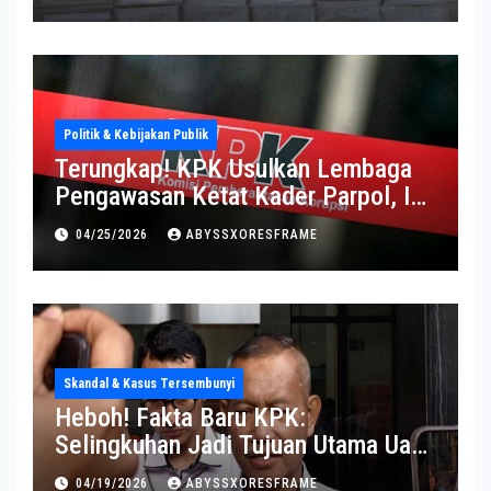
Politik & Kebijakan Publik
Terungkap! KPK Usulkan Lembaga
Pengawasan Ketat Kader Parpol, Ini
Alasannya
04/25/2026
ABYSSXORESFRAME
Skandal & Kasus Tersembunyi
Heboh! Fakta Baru KPK:
Selingkuhan Jadi Tujuan Utama Uang
Korupsi
04/19/2026
ABYSSXORESFRAME