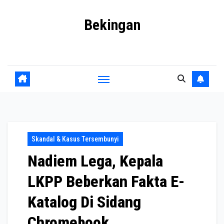
Skip
Bekingan
to
content
Mengungkap Praktik Tersembunyi dan Kekuasaan Gelap
Skandal & Kasus Tersembunyi
Nadiem Lega, Kepala
LKPP Beberkan Fakta E-
Katalog Di Sidang
Chromebook