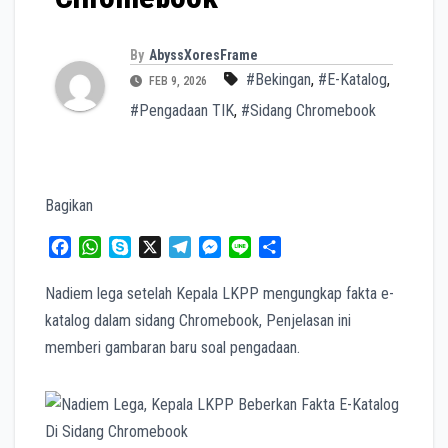
By
AbyssXoresFrame
#Bekingan
,
#E-Katalog
,
FEB 9, 2026
#Pengadaan TIK
,
#Sidang Chromebook
Bagikan
F
W
S
X
T
M
L
S
a
h
k
e
e
i
h
c
a
y
l
s
n
a
Nadiem lega setelah Kepala LKPP mengungkap fakta e-
e
t
p
e
s
e
r
katalog dalam sidang Chromebook, Penjelasan ini
b
s
e
g
e
e
memberi gambaran baru soal pengadaan.
o
A
r
n
o
p
a
g
k
p
m
e
r