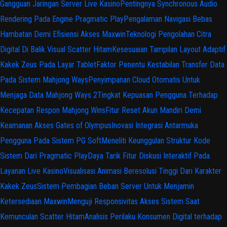
Gangguan Jaringan Server Live Kasino
Pentingnya Synchronous Audio
Rendering Pada Engine Pragmatic Play
Pengalaman Navigasi Bebas
Hambatan Demi Efisiensi Akses Maxwin
Teknologi Pengolahan Citra
Digital Di Balik Visual Scatter Hitam
Kesesuaian Tampilan Layout Adaptif
Kakek Zeus Pada Layar Tablet
Faktor Penentu Kestabilan Transfer Data
Pada Sistem Mahjong Ways
Penyimpanan Cloud Otomatis Untuk
Menjaga Data Mahjong Ways 2
Tingkat Kepuasan Pengguna Terhadap
Kecepatan Respon Mahjong Wins
Fitur Reset Akun Mandiri Demi
Keamanan Akses Gates of Olympus
Inovasi Integrasi Antarmuka
Pengguna Pada Sistem PG Soft
Meneliti Keunggulan Struktur Kode
Sistem Dari Pragmatic Play
Daya Tarik Fitur Diskusi Interaktif Pada
Layanan Live Kasino
Visualisasi Animasi Beresolusi Tinggi Dari Karakter
Kakek Zeus
Sistem Pembagian Beban Server Untuk Menjamin
Ketersediaan Maxwin
Menguji Responsivitas Akses Sistem Saat
Kemunculan Scatter Hitam
Analisis Perilaku Konsumen Digital terhadap