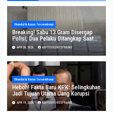
Skandal & Kasus Tersembunyi
Breaking! Sabu 13 Gram Disergap
Polisi, Dua Pelaku Ditangkap Saat
Operasi Berlangsung Di Tempat
APR 26, 2026
ABYSSXORESFRAME
Skandal & Kasus Tersembunyi
Heboh! Fakta Baru KPK: Selingkuhan
Jadi Tujuan Utama Uang Korupsi
APR 19, 2026
ABYSSXORESFRAME