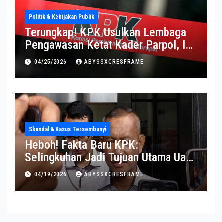
Politik & Kebijakan Publik
Terungkap! KPK Usulkan Lembaga
Pengawasan Ketat Kader Parpol, Ini
Alasannya
04/25/2026
ABYSSXORESFRAME
Skandal & Kasus Tersembunyi
Heboh! Fakta Baru KPK:
Selingkuhan Jadi Tujuan Utama Uang
Korupsi
04/19/2026
ABYSSXORESFRAME