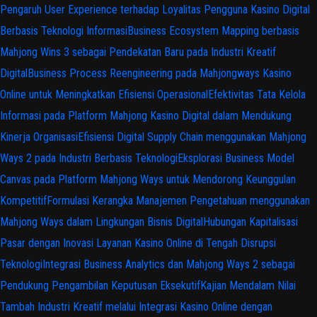
Pengaruh User Experience terhadap Loyalitas Pengguna Kasino Digital
Berbasis Teknologi Informasi
Business Ecosystem Mapping berbasis
Mahjong Wins 3 sebagai Pendekatan Baru pada Industri Kreatif
Digital
Business Process Reengineering pada Mahjongways Kasino
Online untuk Meningkatkan Efisiensi Operasional
Efektivitas Tata Kelola
Informasi pada Platform Mahjong Kasino Digital dalam Mendukung
Kinerja Organisasi
Efisiensi Digital Supply Chain menggunakan Mahjong
Ways 2 pada Industri Berbasis Teknologi
Eksplorasi Business Model
Canvas pada Platform Mahjong Ways untuk Mendorong Keunggulan
Kompetitif
Formulasi Kerangka Manajemen Pengetahuan menggunakan
Mahjong Ways dalam Lingkungan Bisnis Digital
Hubungan Kapitalisasi
Pasar dengan Inovasi Layanan Kasino Online di Tengah Disrupsi
Teknologi
Integrasi Business Analytics dan Mahjong Ways 2 sebagai
Pendukung Pengambilan Keputusan Eksekutif
Kajian Mendalam Nilai
Tambah Industri Kreatif melalui Integrasi Kasino Online dengan