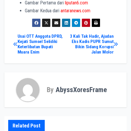
Gambar Pertama dari
liputan6.com
Gambar Kedua dari
antaranews.com
Post
Usai OTT Anggota DPRD,
3 Kali Tak Hadir, Ajudan
Kejati Sumsel Selidiki
Eks Kadis PUPR Sumut
Keterlibatan Bupati
Bikin Sidang Korupsi
navigation
Muara Enim
Jalan Molor
By
AbyssXoresFrame
Related Post