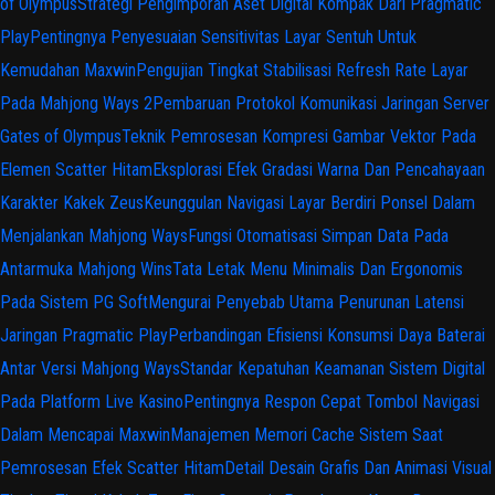
of Olympus
Strategi Pengimporan Aset Digital Kompak Dari Pragmatic
Play
Pentingnya Penyesuaian Sensitivitas Layar Sentuh Untuk
Kemudahan Maxwin
Pengujian Tingkat Stabilisasi Refresh Rate Layar
Pada Mahjong Ways 2
Pembaruan Protokol Komunikasi Jaringan Server
Gates of Olympus
Teknik Pemrosesan Kompresi Gambar Vektor Pada
Elemen Scatter Hitam
Eksplorasi Efek Gradasi Warna Dan Pencahayaan
Karakter Kakek Zeus
Keunggulan Navigasi Layar Berdiri Ponsel Dalam
Menjalankan Mahjong Ways
Fungsi Otomatisasi Simpan Data Pada
Antarmuka Mahjong Wins
Tata Letak Menu Minimalis Dan Ergonomis
Pada Sistem PG Soft
Mengurai Penyebab Utama Penurunan Latensi
Jaringan Pragmatic Play
Perbandingan Efisiensi Konsumsi Daya Baterai
Antar Versi Mahjong Ways
Standar Kepatuhan Keamanan Sistem Digital
Pada Platform Live Kasino
Pentingnya Respon Cepat Tombol Navigasi
Dalam Mencapai Maxwin
Manajemen Memori Cache Sistem Saat
Pemrosesan Efek Scatter Hitam
Detail Desain Grafis Dan Animasi Visual