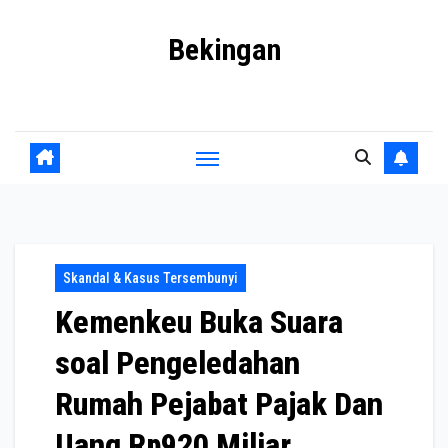
Skip
Bekingan
to
content
Mengungkap Praktik Tersembunyi dan Kekuasaan Gelap
Skandal & Kasus Tersembunyi
Kemenkeu Buka Suara
soal Pengeledahan
Rumah Pejabat Pajak Dan
Uang Rp920 Miliar