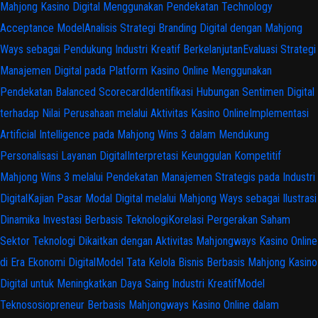
Mahjong Kasino Digital Menggunakan Pendekatan Technology
Acceptance Model
Analisis Strategi Branding Digital dengan Mahjong
Ways sebagai Pendukung Industri Kreatif Berkelanjutan
Evaluasi Strategi
Manajemen Digital pada Platform Kasino Online Menggunakan
Pendekatan Balanced Scorecard
Identifikasi Hubungan Sentimen Digital
terhadap Nilai Perusahaan melalui Aktivitas Kasino Online
Implementasi
Artificial Intelligence pada Mahjong Wins 3 dalam Mendukung
Personalisasi Layanan Digital
Interpretasi Keunggulan Kompetitif
Mahjong Wins 3 melalui Pendekatan Manajemen Strategis pada Industri
Digital
Kajian Pasar Modal Digital melalui Mahjong Ways sebagai Ilustrasi
Dinamika Investasi Berbasis Teknologi
Korelasi Pergerakan Saham
Sektor Teknologi Dikaitkan dengan Aktivitas Mahjongways Kasino Online
di Era Ekonomi Digital
Model Tata Kelola Bisnis Berbasis Mahjong Kasino
Digital untuk Meningkatkan Daya Saing Industri Kreatif
Model
Teknososiopreneur Berbasis Mahjongways Kasino Online dalam