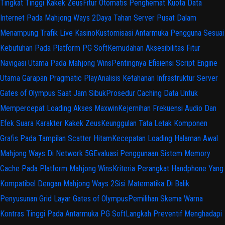
Tingkat Tinggi Kakek Zeus
Fitur Otomatis Penghemat Kuota Data
Internet Pada Mahjong Ways 2
Daya Tahan Server Pusat Dalam
Menampung Trafik Live Kasino
Kustomisasi Antarmuka Pengguna Sesuai
Kebutuhan Pada Platform PG Soft
Kemudahan Aksesibilitas Fitur
Navigasi Utama Pada Mahjong Wins
Pentingnya Efisiensi Script Engine
Utama Garapan Pragmatic Play
Analisis Ketahanan Infrastruktur Server
Gates of Olympus Saat Jam Sibuk
Prosedur Caching Data Untuk
Mempercepat Loading Akses Maxwin
Kejernihan Frekuensi Audio Dan
Efek Suara Karakter Kakek Zeus
Keunggulan Tata Letak Komponen
Grafis Pada Tampilan Scatter Hitam
Kecepatan Loading Halaman Awal
Mahjong Ways Di Network 5G
Evaluasi Penggunaan Sistem Memory
Cache Pada Platform Mahjong Wins
Kriteria Perangkat Handphone Yang
Kompatibel Dengan Mahjong Ways 2
Sisi Matematika Di Balik
Penyusunan Grid Layar Gates of Olympus
Pemilihan Skema Warna
Kontras Tinggi Pada Antarmuka PG Soft
Langkah Preventif Menghadapi