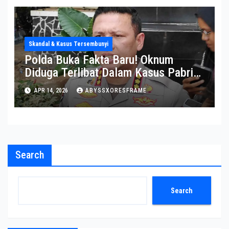
Skandal & Kasus Tersembunyi
Polda Buka Fakta Baru! Oknum
Diduga Terlibat Dalam Kasus Pabrik
Narkoba Di Semarang
APR 14, 2026
ABYSSXORESFRAME
Search
Search