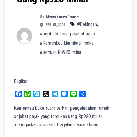
By
AbyssXoresFrame
#Bekingan
,
FEB 15, 2026
#berita bohong pejabat pajak
,
#Kemenkeu klarifikasi hoaks
,
#temuan Rp920 miliar
Bagikan
F
W
S
X
T
M
L
S
a
h
k
e
e
i
h
c
a
y
l
s
n
a
Kemenkeu buka suara terkait pengeledahan rumah
e
t
p
e
s
e
r
pejabat pajak yang temukan uang Rp920 miliar,
b
s
e
g
e
e
menegaskan prosedur berjalan sesuai aturan.
o
A
r
n
o
p
a
g