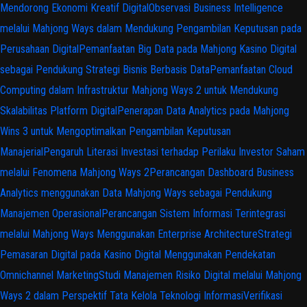
Mendorong Ekonomi Kreatif Digital
Observasi Business Intelligence
melalui Mahjong Ways dalam Mendukung Pengambilan Keputusan pada
Perusahaan Digital
Pemanfaatan Big Data pada Mahjong Kasino Digital
sebagai Pendukung Strategi Bisnis Berbasis Data
Pemanfaatan Cloud
Computing dalam Infrastruktur Mahjong Ways 2 untuk Mendukung
Skalabilitas Platform Digital
Penerapan Data Analytics pada Mahjong
Wins 3 untuk Mengoptimalkan Pengambilan Keputusan
Manajerial
Pengaruh Literasi Investasi terhadap Perilaku Investor Saham
melalui Fenomena Mahjong Ways 2
Perancangan Dashboard Business
Analytics menggunakan Data Mahjong Ways sebagai Pendukung
Manajemen Operasional
Perancangan Sistem Informasi Terintegrasi
melalui Mahjong Ways Menggunakan Enterprise Architecture
Strategi
Pemasaran Digital pada Kasino Digital Menggunakan Pendekatan
Omnichannel Marketing
Studi Manajemen Risiko Digital melalui Mahjong
Ways 2 dalam Perspektif Tata Kelola Teknologi Informasi
Verifikasi