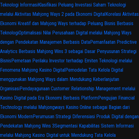
Teknologi Informasi
Klasifikasi Peluang Investasi Saham Teknologi
melalui Aktivitas Mahjong Ways 2 pada Ekonomi Digital
Korelasi Aktivitas
Ekonomi Kreatif dan Mahjong Ways terhadap Peluang Bisnis Berbasis
Teknologi
Optimalisasi Nilai Perusahaan Digital melalui Mahjong Ways
dengan Pendekatan Manajemen Berbasis Data
Pemanfaatan Predictive
Analytics Berbasis Mahjong Wins 3 sebagai Dasar Penyusunan Strategi
Bisnis
Pemetaan Perilaku Investor terhadap Emiten Teknologi melalui
Fenomena Mahjong Kasino Digital
Pemodelan Tata Kelola Digital
menggunakan Mahjong Ways dalam Mendukung Keberlanjutan
Organisasi
Pendayagunaan Customer Relationship Management melalui
Kasino Digital pada Era Ekonomi Berbasis Platform
Pengujian Financial
Technology melalui Mahjongways Kasino Online sebagai Bagian dari
Ekonomi Modern
Perumusan Strategi Diferensiasi Produk Digital dengan
Pendekatan Mahjong Wins 3
Segmentasi Kapabilitas Sistem Informasi
melalui Mahjong Kasino Digital untuk Mendukung Tata Kelola