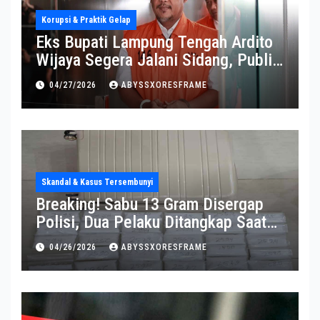
Korupsi & Praktik Gelap
Eks Bupati Lampung Tengah Ardito
Wijaya Segera Jalani Sidang, Publik
Soroti Perkembangannya
04/27/2026
ABYSSXORESFRAME
Skandal & Kasus Tersembunyi
Breaking! Sabu 13 Gram Disergap
Polisi, Dua Pelaku Ditangkap Saat
Operasi Berlangsung Di Tempat
04/26/2026
ABYSSXORESFRAME