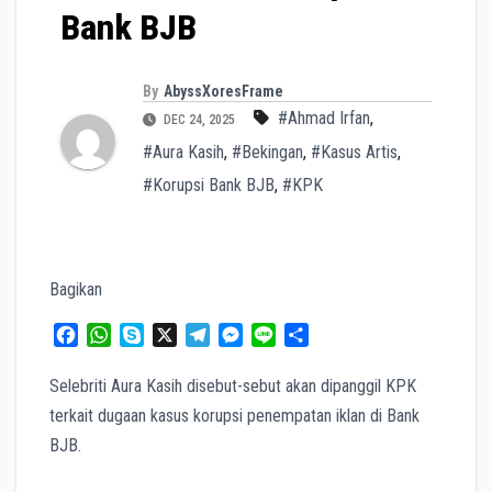
Bank BJB
By
AbyssXoresFrame
#Ahmad Irfan
,
DEC 24, 2025
#Aura Kasih
,
#Bekingan
,
#Kasus Artis
,
#Korupsi Bank BJB
,
#KPK
Bagikan
F
W
S
X
T
M
L
S
a
h
k
e
e
i
h
c
a
y
l
s
n
a
Selebriti Aura Kasih disebut-sebut akan dipanggil KPK
e
t
p
e
s
e
r
terkait dugaan kasus korupsi penempatan iklan di Bank
b
s
e
g
e
e
BJB.
o
A
r
n
o
p
a
g