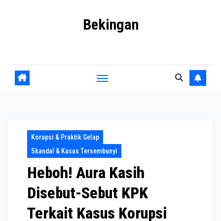
Skip
Bekingan
to
content
Mengungkap Praktik Tersembunyi dan Kekuasaan Gelap
Korupsi & Praktik Gelap
Skandal & Kasus Tersembunyi
Heboh! Aura Kasih
Disebut-Sebut KPK
Terkait Kasus Korupsi