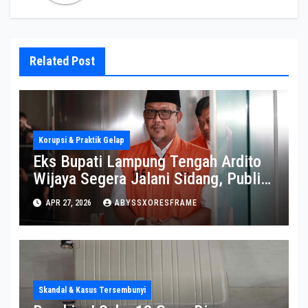
Related Post
Korupsi & Praktik Gelap
Eks Bupati Lampung Tengah Ardito
Wijaya Segera Jalani Sidang, Publik
Soroti Perkembangannya
APR 27, 2026
ABYSSXORESFRAME
Skandal & Kasus Tersembunyi