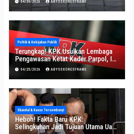
04/26/2026
ABYSSXORESFRAME
Politik & Kebijakan Publik
Terungkap! KPK Usulkan Lembaga
Pengawasan Ketat Kader Parpol, Ini
Alasannya
04/25/2026
ABYSSXORESFRAME
Skandal & Kasus Tersembunyi
Heboh! Fakta Baru KPK:
Selingkuhan Jadi Tujuan Utama Uang