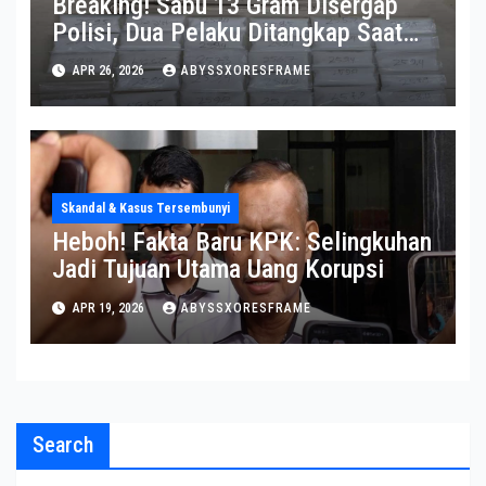
Breaking! Sabu 13 Gram Disergap
Polisi, Dua Pelaku Ditangkap Saat
Operasi Berlangsung Di Tempat
APR 26, 2026
ABYSSXORESFRAME
Skandal & Kasus Tersembunyi
Heboh! Fakta Baru KPK: Selingkuhan
Jadi Tujuan Utama Uang Korupsi
APR 19, 2026
ABYSSXORESFRAME
Search