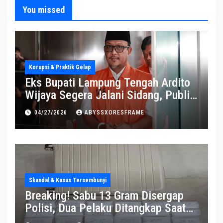
You missed
Korupsi & Praktik Gelap
Eks Bupati Lampung Tengah Ardito
Wijaya Segera Jalani Sidang, Publik
Soroti Perkembangannya
04/27/2026
ABYSSXORESFRAME
Skandal & Kasus Tersembunyi
Breaking! Sabu 13 Gram Disergap
Polisi, Dua Pelaku Ditangkap Saat
Operasi Berlangsung Di Tempat