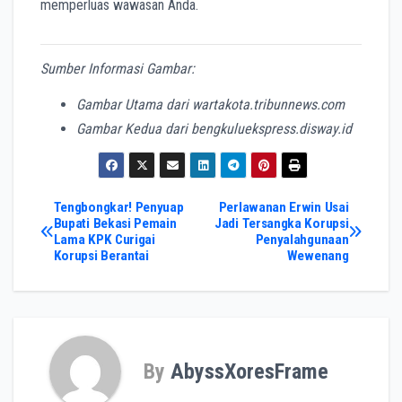
memperluas wawasan Anda.
Sumber Informasi Gambar:
Gambar Utama dari wartakota.tribunnews.com
Gambar Kedua dari bengkuluekspress.disway.id
Post
Tengbongkar! Penyuap
Perlawanan Erwin Usai
Bupati Bekasi Pemain
Jadi Tersangka Korupsi
Lama KPK Curigai
Penyalahgunaan
navigation
Korupsi Berantai
Wewenang
By
AbyssXoresFrame