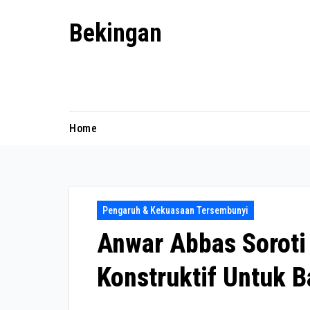
Skip
Bekingan
to
content
Mengungkap Praktik Tersembunyi
dan Kekuasaan Gelap
Home
Pengaruh & Kekuasaan Tersembunyi
Anwar Abbas Soroti 
Konstruktif Untuk 