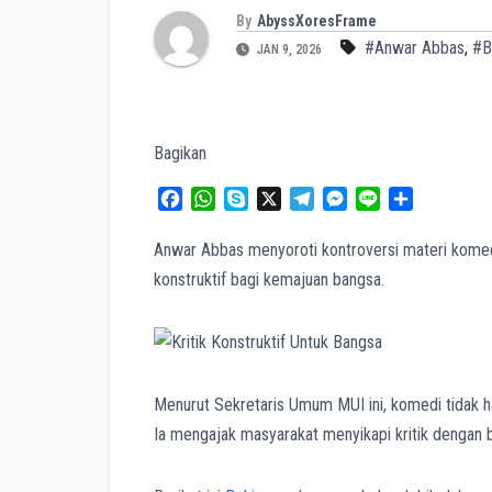
By
AbyssXoresFrame
#Anwar Abbas
,
#B
JAN 9, 2026
Bagikan
F
W
S
X
T
M
L
S
a
h
k
e
e
i
h
c
a
y
l
s
n
a
Anwar Abbas menyoroti kontroversi materi komed
e
t
p
e
s
e
r
konstruktif bagi kemajuan bangsa.
b
s
e
g
e
e
o
A
r
n
o
p
a
g
k
p
m
e
r
Menurut Sekretaris Umum MUI ini, komedi tidak han
Ia mengajak masyarakat menyikapi kritik dengan b