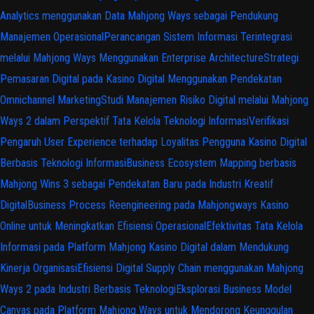
Analytics menggunakan Data Mahjong Ways sebagai Pendukung
Manajemen Operasional
Perancangan Sistem Informasi Terintegrasi
melalui Mahjong Ways Menggunakan Enterprise Architecture
Strategi
Pemasaran Digital pada Kasino Digital Menggunakan Pendekatan
Omnichannel Marketing
Studi Manajemen Risiko Digital melalui Mahjong
Ways 2 dalam Perspektif Tata Kelola Teknologi Informasi
Verifikasi
Pengaruh User Experience terhadap Loyalitas Pengguna Kasino Digital
Berbasis Teknologi Informasi
Business Ecosystem Mapping berbasis
Mahjong Wins 3 sebagai Pendekatan Baru pada Industri Kreatif
Digital
Business Process Reengineering pada Mahjongways Kasino
Online untuk Meningkatkan Efisiensi Operasional
Efektivitas Tata Kelola
Informasi pada Platform Mahjong Kasino Digital dalam Mendukung
Kinerja Organisasi
Efisiensi Digital Supply Chain menggunakan Mahjong
Ways 2 pada Industri Berbasis Teknologi
Eksplorasi Business Model
Canvas pada Platform Mahjong Ways untuk Mendorong Keunggulan