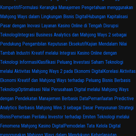
Kompetitif
Formulasi Kerangka Manajemen Pengetahuan menggunakan
Mahjong Ways dalam Lingkungan Bisnis Digital
Hubungan Kapitalisasi
Pasar dengan Inovasi Layanan Kasino Online di Tengah Disrupsi
Teknologi
Integrasi Business Analytics dan Mahjong Ways 2 sebagai
Pendukung Pengambilan Keputusan Eksekutif
Kajian Mendalam Nilai
Tambah Industri Kreatif melalui Integrasi Kasino Online dengan
Teknologi Informasi
Klasifikasi Peluang Investasi Saham Teknologi
melalui Aktivitas Mahjong Ways 2 pada Ekonomi Digital
Korelasi Aktivitas
Ekonomi Kreatif dan Mahjong Ways terhadap Peluang Bisnis Berbasis
Teknologi
Optimalisasi Nilai Perusahaan Digital melalui Mahjong Ways
dengan Pendekatan Manajemen Berbasis Data
Pemanfaatan Predictive
Analytics Berbasis Mahjong Wins 3 sebagai Dasar Penyusunan Strategi
Bisnis
Pemetaan Perilaku Investor terhadap Emiten Teknologi melalui
Fenomena Mahjong Kasino Digital
Pemodelan Tata Kelola Digital
menggunakan Mahjong Ways dalam Mendukung Keberlanjutan