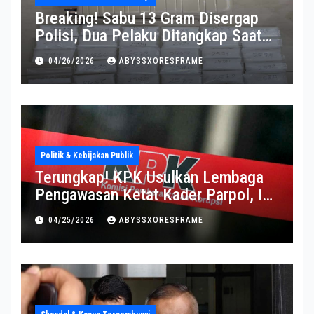
Breaking! Sabu 13 Gram Disergap
Polisi, Dua Pelaku Ditangkap Saat
Operasi Berlangsung Di Tempat
04/26/2026
ABYSSXORESFRAME
Politik & Kebijakan Publik
Terungkap! KPK Usulkan Lembaga
Pengawasan Ketat Kader Parpol, Ini
Alasannya
04/25/2026
ABYSSXORESFRAME