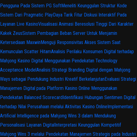
Pengguna Pada Sistem PG Soft
Meneliti Keunggulan Struktur Kode
Sistem Dari Pragmatic Play
Daya Tarik Fitur Diskusi Interaktif Pada
Layanan Live Kasino
Visualisasi Animasi Beresolusi Tinggi Dari Karakter
Kakek Zeus
Sistem Pembagian Beban Server Untuk Menjamin
Ketersediaan Maxwin
Menguji Responsivitas Akses Sistem Saat
Kemunculan Scatter Hitam
Analisis Perilaku Konsumen Digital terhadap
Mahjong Kasino Digital Menggunakan Pendekatan Technology
Acceptance Model
Analisis Strategi Branding Digital dengan Mahjong
Ways sebagai Pendukung Industri Kreatif Berkelanjutan
Evaluasi Strategi
Manajemen Digital pada Platform Kasino Online Menggunakan
Pendekatan Balanced Scorecard
Identifikasi Hubungan Sentimen Digital
terhadap Nilai Perusahaan melalui Aktivitas Kasino Online
Implementasi
Artificial Intelligence pada Mahjong Wins 3 dalam Mendukung
Personalisasi Layanan Digital
Interpretasi Keunggulan Kompetitif
Mahjong Wins 3 melalui Pendekatan Manajemen Strategis pada Industri