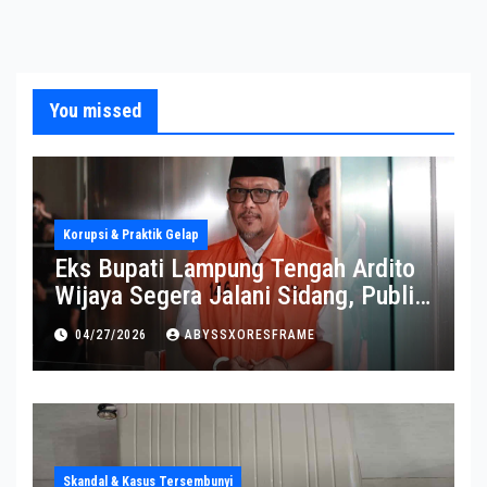
You missed
Korupsi & Praktik Gelap
Eks Bupati Lampung Tengah Ardito
Wijaya Segera Jalani Sidang, Publik
Soroti Perkembangannya
04/27/2026
ABYSSXORESFRAME
Skandal & Kasus Tersembunyi