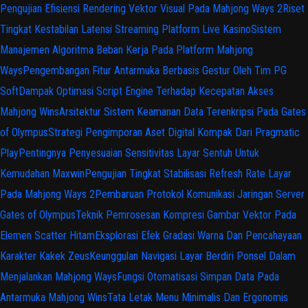
Pengujian Efisiensi Rendering Vektor Visual Pada Mahjong Ways 2
Riset
Tingkat Kestabilan Latensi Streaming Platform Live Kasino
Sistem
Manajemen Algoritma Beban Kerja Pada Platform Mahjong
Ways
Pengembangan Fitur Antarmuka Berbasis Gestur Oleh Tim PG
Soft
Dampak Optimasi Script Engine Terhadap Kecepatan Akses
Mahjong Wins
Arsitektur Sistem Keamanan Data Terenkripsi Pada Gates
of Olympus
Strategi Pengimporan Aset Digital Kompak Dari Pragmatic
Play
Pentingnya Penyesuaian Sensitivitas Layar Sentuh Untuk
Kemudahan Maxwin
Pengujian Tingkat Stabilisasi Refresh Rate Layar
Pada Mahjong Ways 2
Pembaruan Protokol Komunikasi Jaringan Server
Gates of Olympus
Teknik Pemrosesan Kompresi Gambar Vektor Pada
Elemen Scatter Hitam
Eksplorasi Efek Gradasi Warna Dan Pencahayaan
Karakter Kakek Zeus
Keunggulan Navigasi Layar Berdiri Ponsel Dalam
Menjalankan Mahjong Ways
Fungsi Otomatisasi Simpan Data Pada
Antarmuka Mahjong Wins
Tata Letak Menu Minimalis Dan Ergonomis