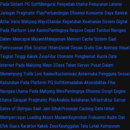
Pada Sistem PG Soft
Mengurai Penyebab Utama Penurunan Latensi
Jaringan Pragmatic Play
Perbandingan Efisiensi Konsumsi Daya Baterai
Antar Versi Mahjong Ways
Standar Kepatuhan Keamanan Sistem Digital
Pada Platform Live Kasino
Pentingnya Respon Cepat Tombol Navigasi
Dalam Mencapai Maxwin
Manajemen Memori Cache Sistem Saat
Pemrosesan Efek Scatter Hitam
Detail Desain Grafis Dan Animasi Visual
Tingkat Tinggi Kakek Zeus
Fitur Otomatis Penghemat Kuota Data
Internet Pada Mahjong Ways 2
Daya Tahan Server Pusat Dalam
Menampung Trafik Live Kasino
Kustomisasi Antarmuka Pengguna Sesuai
Kebutuhan Pada Platform PG Soft
Kemudahan Aksesibilitas Fitur
Navigasi Utama Pada Mahjong Wins
Pentingnya Efisiensi Script Engine
Utama Garapan Pragmatic Play
Analisis Ketahanan Infrastruktur Server
Gates of Olympus Saat Jam Sibuk
Prosedur Caching Data Untuk
Mempercepat Loading Akses Maxwin
Kejernihan Frekuensi Audio Dan
Efek Suara Karakter Kakek Zeus
Keunggulan Tata Letak Komponen