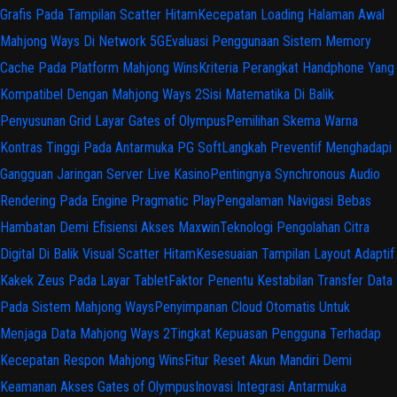
Grafis Pada Tampilan Scatter Hitam
Kecepatan Loading Halaman Awal
Mahjong Ways Di Network 5G
Evaluasi Penggunaan Sistem Memory
Cache Pada Platform Mahjong Wins
Kriteria Perangkat Handphone Yang
Kompatibel Dengan Mahjong Ways 2
Sisi Matematika Di Balik
Penyusunan Grid Layar Gates of Olympus
Pemilihan Skema Warna
Kontras Tinggi Pada Antarmuka PG Soft
Langkah Preventif Menghadapi
Gangguan Jaringan Server Live Kasino
Pentingnya Synchronous Audio
Rendering Pada Engine Pragmatic Play
Pengalaman Navigasi Bebas
Hambatan Demi Efisiensi Akses Maxwin
Teknologi Pengolahan Citra
Digital Di Balik Visual Scatter Hitam
Kesesuaian Tampilan Layout Adaptif
Kakek Zeus Pada Layar Tablet
Faktor Penentu Kestabilan Transfer Data
Pada Sistem Mahjong Ways
Penyimpanan Cloud Otomatis Untuk
Menjaga Data Mahjong Ways 2
Tingkat Kepuasan Pengguna Terhadap
Kecepatan Respon Mahjong Wins
Fitur Reset Akun Mandiri Demi
Keamanan Akses Gates of Olympus
Inovasi Integrasi Antarmuka