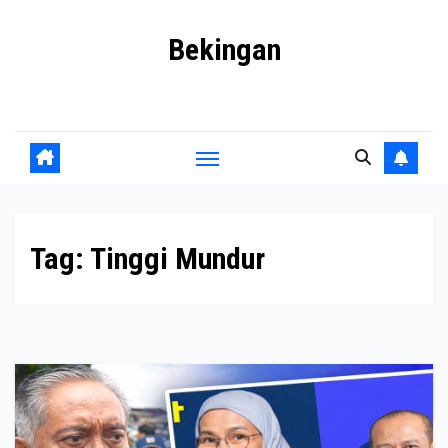
Skip
Bekingan
to
content
Mengungkap Praktik Tersembunyi dan Kekuasaan Gelap
Tag:
Tinggi Mundur