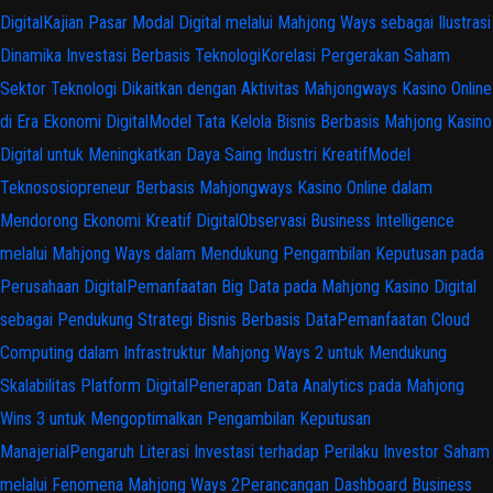
Digital
Kajian Pasar Modal Digital melalui Mahjong Ways sebagai Ilustrasi
Dinamika Investasi Berbasis Teknologi
Korelasi Pergerakan Saham
Sektor Teknologi Dikaitkan dengan Aktivitas Mahjongways Kasino Online
di Era Ekonomi Digital
Model Tata Kelola Bisnis Berbasis Mahjong Kasino
Digital untuk Meningkatkan Daya Saing Industri Kreatif
Model
Teknososiopreneur Berbasis Mahjongways Kasino Online dalam
Mendorong Ekonomi Kreatif Digital
Observasi Business Intelligence
melalui Mahjong Ways dalam Mendukung Pengambilan Keputusan pada
Perusahaan Digital
Pemanfaatan Big Data pada Mahjong Kasino Digital
sebagai Pendukung Strategi Bisnis Berbasis Data
Pemanfaatan Cloud
Computing dalam Infrastruktur Mahjong Ways 2 untuk Mendukung
Skalabilitas Platform Digital
Penerapan Data Analytics pada Mahjong
Wins 3 untuk Mengoptimalkan Pengambilan Keputusan
Manajerial
Pengaruh Literasi Investasi terhadap Perilaku Investor Saham
melalui Fenomena Mahjong Ways 2
Perancangan Dashboard Business