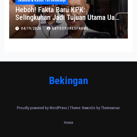
Skandal & Kasus Tersembunyi
Heboh! Fakta Baru KPK:
Selingkuhan Jadi Tujuan Utama Uang
Korupsi
04/19/2026
ABYSSXORESFRAME
Bekingan
Proudly powered by WordPress
|
Theme:
NewsGo
by
Themeansar
.
Home