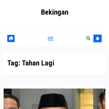
Skip
Bekingan
to
content
Mengungkap Praktik Tersembunyi dan Kekuasaan Gelap
Tag:
Tahan Lagi