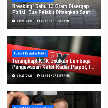
Breaking! Sabu 13 Gram Disergap
Polisi, Dua Pelaku Ditangkap Saat
Operasi Berlangsung Di Tempat
04/26/2026
ABYSSXORESFRAME
Politik & Kebijakan Publik
Terungkap! KPK Usulkan Lembaga
Pengawasan Ketat Kader Parpol, Ini
Alasannya
04/25/2026
ABYSSXORESFRAME