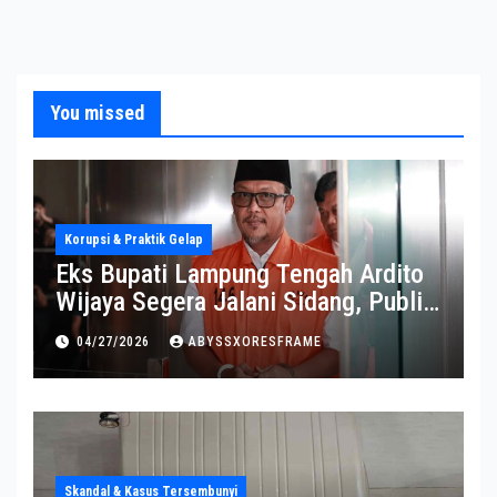
You missed
Korupsi & Praktik Gelap
Eks Bupati Lampung Tengah Ardito
Wijaya Segera Jalani Sidang, Publik
Soroti Perkembangannya
04/27/2026
ABYSSXORESFRAME
Skandal & Kasus Tersembunyi