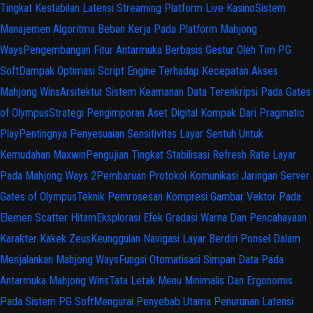
Tingkat Kestabilan Latensi Streaming Platform Live Kasino
Sistem
Manajemen Algoritma Beban Kerja Pada Platform Mahjong
Ways
Pengembangan Fitur Antarmuka Berbasis Gestur Oleh Tim PG
Soft
Dampak Optimasi Script Engine Terhadap Kecepatan Akses
Mahjong Wins
Arsitektur Sistem Keamanan Data Terenkripsi Pada Gates
of Olympus
Strategi Pengimporan Aset Digital Kompak Dari Pragmatic
Play
Pentingnya Penyesuaian Sensitivitas Layar Sentuh Untuk
Kemudahan Maxwin
Pengujian Tingkat Stabilisasi Refresh Rate Layar
Pada Mahjong Ways 2
Pembaruan Protokol Komunikasi Jaringan Server
Gates of Olympus
Teknik Pemrosesan Kompresi Gambar Vektor Pada
Elemen Scatter Hitam
Eksplorasi Efek Gradasi Warna Dan Pencahayaan
Karakter Kakek Zeus
Keunggulan Navigasi Layar Berdiri Ponsel Dalam
Menjalankan Mahjong Ways
Fungsi Otomatisasi Simpan Data Pada
Antarmuka Mahjong Wins
Tata Letak Menu Minimalis Dan Ergonomis
Pada Sistem PG Soft
Mengurai Penyebab Utama Penurunan Latensi