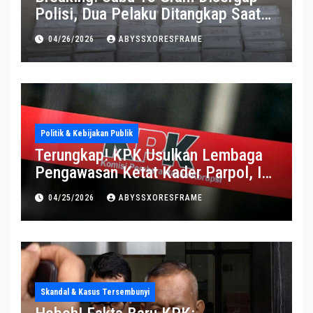
Polisi, Dua Pelaku Ditangkap Saat
Operasi Berlangsung Di Tempat
04/26/2026
ABYSSXORESFRAME
Politik & Kebijakan Publik
Terungkap! KPK Usulkan Lembaga
Pengawasan Ketat Kader Parpol, Ini
Alasannya
04/25/2026
ABYSSXORESFRAME
Skandal & Kasus Tersembunyi