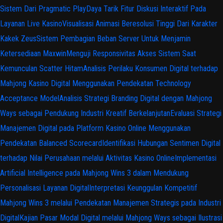
Sistem Dari Pragmatic Play
Daya Tarik Fitur Diskusi Interaktif Pada
Layanan Live Kasino
Visualisasi Animasi Beresolusi Tinggi Dari Karakter
Kakek Zeus
Sistem Pembagian Beban Server Untuk Menjamin
Ketersediaan Maxwin
Menguji Responsivitas Akses Sistem Saat
Kemunculan Scatter Hitam
Analisis Perilaku Konsumen Digital terhadap
Mahjong Kasino Digital Menggunakan Pendekatan Technology
Acceptance Model
Analisis Strategi Branding Digital dengan Mahjong
Ways sebagai Pendukung Industri Kreatif Berkelanjutan
Evaluasi Strategi
Manajemen Digital pada Platform Kasino Online Menggunakan
Pendekatan Balanced Scorecard
Identifikasi Hubungan Sentimen Digital
terhadap Nilai Perusahaan melalui Aktivitas Kasino Online
Implementasi
Artificial Intelligence pada Mahjong Wins 3 dalam Mendukung
Personalisasi Layanan Digital
Interpretasi Keunggulan Kompetitif
Mahjong Wins 3 melalui Pendekatan Manajemen Strategis pada Industri
Digital
Kajian Pasar Modal Digital melalui Mahjong Ways sebagai Ilustrasi