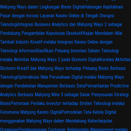
Mahjong Ways dalam Lingkungan Bisnis Digital
Hubungan Kapitalisasi
Pasar dengan Inovasi Layanan Kasino Online di Tengah Disrupsi
Teknologi
Integrasi Business Analytics dan Mahjong Ways 2 sebagai
Pendukung Pengambilan Keputusan Eksekutif
Kajian Mendalam Nilai
Tambah Industri Kreatif melalui Integrasi Kasino Online dengan
Teknologi Informasi
Klasifikasi Peluang Investasi Saham Teknologi
melalui Aktivitas Mahjong Ways 2 pada Ekonomi Digital
Korelasi Aktivitas
Ekonomi Kreatif dan Mahjong Ways terhadap Peluang Bisnis Berbasis
Teknologi
Optimalisasi Nilai Perusahaan Digital melalui Mahjong Ways
dengan Pendekatan Manajemen Berbasis Data
Pemanfaatan Predictive
Analytics Berbasis Mahjong Wins 3 sebagai Dasar Penyusunan Strategi
Bisnis
Pemetaan Perilaku Investor terhadap Emiten Teknologi melalui
Fenomena Mahjong Kasino Digital
Pemodelan Tata Kelola Digital
menggunakan Mahjong Ways dalam Mendukung Keberlanjutan
Organisasi
Pendayagunaan Customer Relationship Management melalui