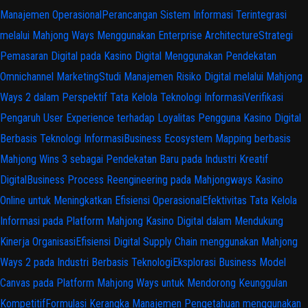
Manajemen Operasional
Perancangan Sistem Informasi Terintegrasi
melalui Mahjong Ways Menggunakan Enterprise Architecture
Strategi
Pemasaran Digital pada Kasino Digital Menggunakan Pendekatan
Omnichannel Marketing
Studi Manajemen Risiko Digital melalui Mahjong
Ways 2 dalam Perspektif Tata Kelola Teknologi Informasi
Verifikasi
Pengaruh User Experience terhadap Loyalitas Pengguna Kasino Digital
Berbasis Teknologi Informasi
Business Ecosystem Mapping berbasis
Mahjong Wins 3 sebagai Pendekatan Baru pada Industri Kreatif
Digital
Business Process Reengineering pada Mahjongways Kasino
Online untuk Meningkatkan Efisiensi Operasional
Efektivitas Tata Kelola
Informasi pada Platform Mahjong Kasino Digital dalam Mendukung
Kinerja Organisasi
Efisiensi Digital Supply Chain menggunakan Mahjong
Ways 2 pada Industri Berbasis Teknologi
Eksplorasi Business Model
Canvas pada Platform Mahjong Ways untuk Mendorong Keunggulan
Kompetitif
Formulasi Kerangka Manajemen Pengetahuan menggunakan