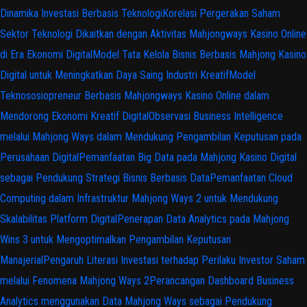
Dinamika Investasi Berbasis Teknologi
Korelasi Pergerakan Saham
Sektor Teknologi Dikaitkan dengan Aktivitas Mahjongways Kasino Online
di Era Ekonomi Digital
Model Tata Kelola Bisnis Berbasis Mahjong Kasino
Digital untuk Meningkatkan Daya Saing Industri Kreatif
Model
Teknososiopreneur Berbasis Mahjongways Kasino Online dalam
Mendorong Ekonomi Kreatif Digital
Observasi Business Intelligence
melalui Mahjong Ways dalam Mendukung Pengambilan Keputusan pada
Perusahaan Digital
Pemanfaatan Big Data pada Mahjong Kasino Digital
sebagai Pendukung Strategi Bisnis Berbasis Data
Pemanfaatan Cloud
Computing dalam Infrastruktur Mahjong Ways 2 untuk Mendukung
Skalabilitas Platform Digital
Penerapan Data Analytics pada Mahjong
Wins 3 untuk Mengoptimalkan Pengambilan Keputusan
Manajerial
Pengaruh Literasi Investasi terhadap Perilaku Investor Saham
melalui Fenomena Mahjong Ways 2
Perancangan Dashboard Business
Analytics menggunakan Data Mahjong Ways sebagai Pendukung