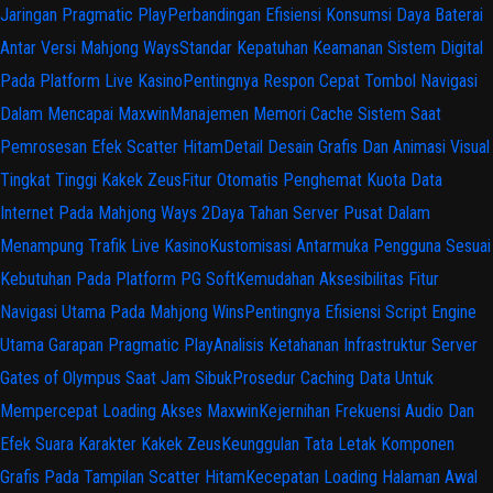
Jaringan Pragmatic Play
Perbandingan Efisiensi Konsumsi Daya Baterai
Antar Versi Mahjong Ways
Standar Kepatuhan Keamanan Sistem Digital
Pada Platform Live Kasino
Pentingnya Respon Cepat Tombol Navigasi
Dalam Mencapai Maxwin
Manajemen Memori Cache Sistem Saat
Pemrosesan Efek Scatter Hitam
Detail Desain Grafis Dan Animasi Visual
Tingkat Tinggi Kakek Zeus
Fitur Otomatis Penghemat Kuota Data
Internet Pada Mahjong Ways 2
Daya Tahan Server Pusat Dalam
Menampung Trafik Live Kasino
Kustomisasi Antarmuka Pengguna Sesuai
Kebutuhan Pada Platform PG Soft
Kemudahan Aksesibilitas Fitur
Navigasi Utama Pada Mahjong Wins
Pentingnya Efisiensi Script Engine
Utama Garapan Pragmatic Play
Analisis Ketahanan Infrastruktur Server
Gates of Olympus Saat Jam Sibuk
Prosedur Caching Data Untuk
Mempercepat Loading Akses Maxwin
Kejernihan Frekuensi Audio Dan
Efek Suara Karakter Kakek Zeus
Keunggulan Tata Letak Komponen
Grafis Pada Tampilan Scatter Hitam
Kecepatan Loading Halaman Awal