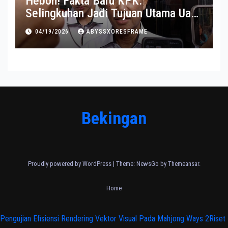
Heboh! Fakta Baru KPK:
Selingkuhan Jadi Tujuan Utama Uang
Korupsi
04/19/2026
ABYSSXORESFRAME
Bekingan
Proudly powered by WordPress
|
Theme:
NewsGo
by
Themeansar
.
Home
Pengujian Efisiensi Rendering Vektor Visual Pada Mahjong Ways 2
Riset