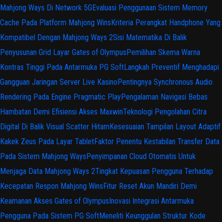
Mahjong Ways Di Network 5G
Evaluasi Penggunaan Sistem Memory
Cache Pada Platform Mahjong Wins
Kriteria Perangkat Handphone Yang
Kompatibel Dengan Mahjong Ways 2
Sisi Matematika Di Balik
Penyusunan Grid Layar Gates of Olympus
Pemilihan Skema Warna
Kontras Tinggi Pada Antarmuka PG Soft
Langkah Preventif Menghadapi
Gangguan Jaringan Server Live Kasino
Pentingnya Synchronous Audio
Rendering Pada Engine Pragmatic Play
Pengalaman Navigasi Bebas
Hambatan Demi Efisiensi Akses Maxwin
Teknologi Pengolahan Citra
Digital Di Balik Visual Scatter Hitam
Kesesuaian Tampilan Layout Adaptif
Kakek Zeus Pada Layar Tablet
Faktor Penentu Kestabilan Transfer Data
Pada Sistem Mahjong Ways
Penyimpanan Cloud Otomatis Untuk
Menjaga Data Mahjong Ways 2
Tingkat Kepuasan Pengguna Terhadap
Kecepatan Respon Mahjong Wins
Fitur Reset Akun Mandiri Demi
Keamanan Akses Gates of Olympus
Inovasi Integrasi Antarmuka
Pengguna Pada Sistem PG Soft
Meneliti Keunggulan Struktur Kode