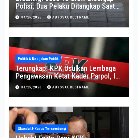
Polisi, Dua Pelaku Ditangkap Saat
Operasi Berlangsung Di Tempat
04/26/2026
ABYSSXORESFRAME
Politik & Kebijakan Publik
Terungkap! KPK Usulkan Lembaga
Pengawasan Ketat Kader Parpol, Ini
Alasannya
04/25/2026
ABYSSXORESFRAME
Skandal & Kasus Tersembunyi