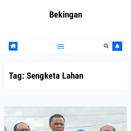
Skip
Bekingan
to
content
Mengungkap Praktik Tersembunyi dan Kekuasaan Gelap
Tag:
Sengketa Lahan