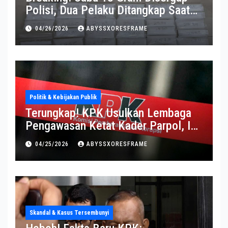
Polisi, Dua Pelaku Ditangkap Saat
Operasi Berlangsung Di Tempat
04/26/2026
ABYSSXORESFRAME
Politik & Kebijakan Publik
Terungkap! KPK Usulkan Lembaga
Pengawasan Ketat Kader Parpol, Ini
Alasannya
04/25/2026
ABYSSXORESFRAME
Skandal & Kasus Tersembunyi