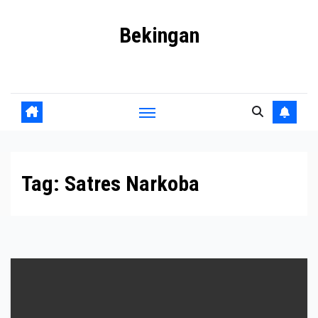
Skip
Bekingan
to
content
Mengungkap Praktik Tersembunyi dan Kekuasaan Gelap
Tag:
Satres Narkoba