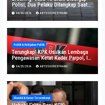
Polisi, Dua Pelaku Ditangkap Saat
Operasi Berlangsung Di Tempat
04/26/2026
ABYSSXORESFRAME
Politik & Kebijakan Publik
Terungkap! KPK Usulkan Lembaga
Pengawasan Ketat Kader Parpol, Ini
Alasannya
04/25/2026
ABYSSXORESFRAME
Skandal & Kasus Tersembunyi