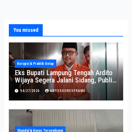
You missed
Korupsi & Praktik Gelap
Eks Bupati Lampung Tengah Ardito
Wijaya Segera Jalani Sidang, Publik
Soroti Perkembangannya
04/27/2026
ABYSSXORESFRAME
Skandal & Kasus Tersembunyi