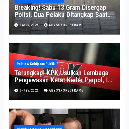
Breaking! Sabu 13 Gram Disergap
Polisi, Dua Pelaku Ditangkap Saat
Operasi Berlangsung Di Tempat
04/26/2026
ABYSSXORESFRAME
Politik & Kebijakan Publik
Terungkap! KPK Usulkan Lembaga
Pengawasan Ketat Kader Parpol, Ini
Alasannya
04/25/2026
ABYSSXORESFRAME