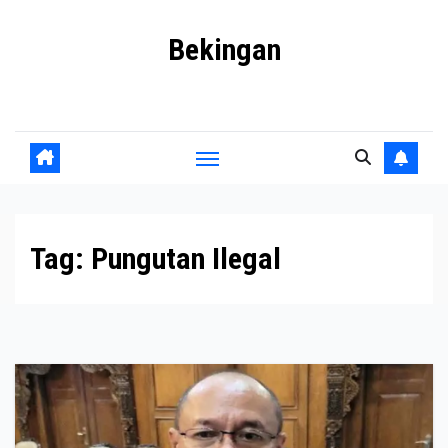
Skip
Bekingan
to
content
Mengungkap Praktik Tersembunyi dan Kekuasaan Gelap
Tag:
Pungutan Ilegal