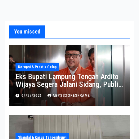
You missed
Korupsi & Praktik Gelap
Eks Bupati Lampung Tengah Ardito
Wijaya Segera Jalani Sidang, Publik
Soroti Perkembangannya
04/27/2026
ABYSSXORESFRAME
Skandal & Kasus Tersembunyi