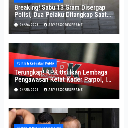
Breaking! Sabu 13 Gram Disergap
Polisi, Dua Pelaku Ditangkap Saat
Operasi Berlangsung Di Tempat
04/26/2026
ABYSSXORESFRAME
Politik & Kebijakan Publik
Terungkap! KPK Usulkan Lembaga
Pengawasan Ketat Kader Parpol, Ini
Alasannya
04/25/2026
ABYSSXORESFRAME